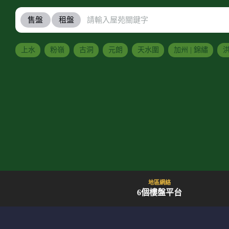
售盤
租盤
上水
粉嶺
古洞
元朗
天水圍
加州 | 錦繡
洪
地區網絡
6個樓盤平台