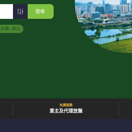
搜尋
水橋 | 屏山
免費服務
業主及代理放盤