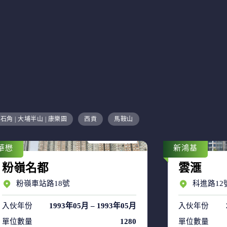
售盤 8
石角 | 大埔半山 | 康樂園
西貢
馬鞍山
租盤 53
華懋
新鴻基
粉嶺名都
雲滙
粉嶺車站路18號
科進路12
入伙年份
1993年05月 – 1993年05月
入伙年份
單位數量
1280
單位數量