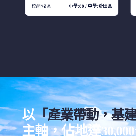
校網/校區
小學:88 / 中學:沙田區
以
「產業帶動，基
主軸，佔地達30,0