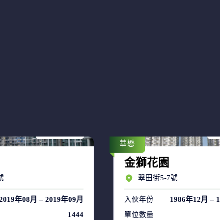
售盤 18
售
租盤 40
租
華懋
金獅花園
號
翠田街5-7號
2019年08月 – 2019年09月
入伙年份
1986年12月 – 
1444
單位數量