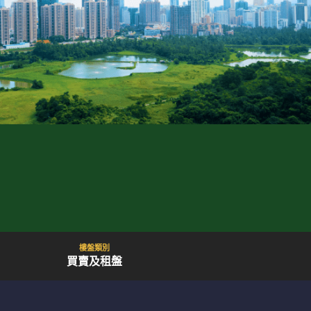
樓盤類別
買賣及租盤