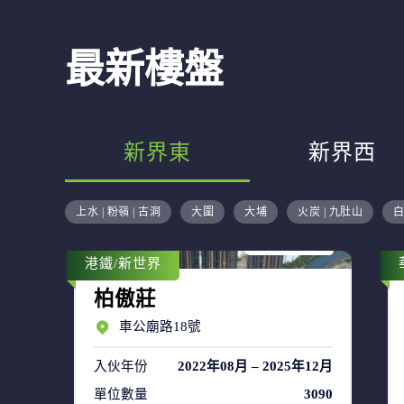
最新樓盤
新界東
新界西
售盤 48
上水 | 粉嶺 | 古洞
大圍
大埔
火炭 | 九肚山
白
租盤 66
港鐵/新世界
柏傲莊
車公廟路18號
入伙年份
2022年08月 – 2025年12月
單位數量
3090