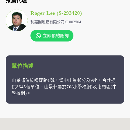
推薦代理
Roger Lee (S-293420)
利嘉閣地產有限公司 C-002504
立即預約諮詢
單位描述
山景邨位於鳴琴路1號，當中山景邨分為9座，合共提
供8645個單位。山景邨屬於70(小學校網)及屯門區(中
學校網)。