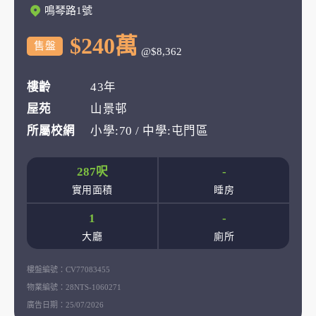
鳴琴路1號
$240萬
售盤
@$8,362
樓齡
43年
屋苑
山景邨
所屬校網
小學:70 / 中學:屯門區
287呎
-
實用面積
睡房
1
-
大廳
廁所
樓盤編號：
CV77083455
物業編號：
28NTS-1060271
廣告日期：
25/07/2026