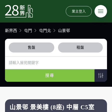
業主登入
新界西
屯門
屯門北
山景邨
售盤
租盤
搜尋
山景邨 景美樓 (8座) 中層 C5室