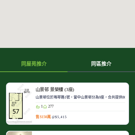
同屋苑推介
同區推介
山景邨 景榮樓 (3座)
山景邨位於鳴琴路1號，當中山景邨分為9座，合共提供8645個單
1
277
售 $150萬
@$5,415