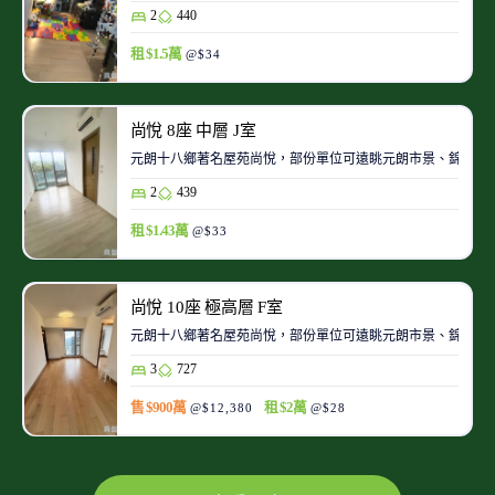
2
440
租 $1.5萬
@$34
尚悅 8座 中層 J室
元朗十八鄉著名屋苑尚悅，部份單位可遠眺元朗市景、錦田景
2
439
租 $1.43萬
@$33
尚悅 10座 極高層 F室
元朗十八鄉著名屋苑尚悅，部份單位可遠眺元朗市景、錦田景
3
727
售 $900萬
租 $2萬
@$12,380
@$28