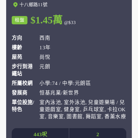
十八鄉路11號
$1.45萬
租盤
@$33
方向
西南
樓齡
13年
屋苑
尚悅
步行到港
元朗
鐵站
所屬校網
小學:74 / 中學:元朗區
發展商
恒基兆業/新世界
單位設施/
室內泳池, 室外泳池, 兒童遊樂場 / 兒
特色
童遊戲室, 健身室, 乒乓球室, 卡拉OK
室, 音樂室, 圖書館, 舞蹈室, 香薰水療
443呎
2