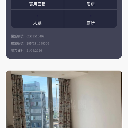
實用面積
睡房
-
-
大廳
廁所
樓盤編號：
CG69518499
物業編號：
28NTS-1048308
廣告日期：
21/06/2026