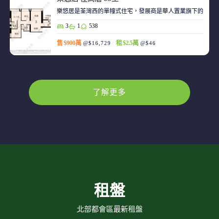
樂悠居是荃灣西的單幢式住宅，發展商是華人置業旗下的廣生
3
1
538
售 $900萬
租 $2.5萬
@$16,729
@$46
了解更多
租盤
北部都會區最新租盤