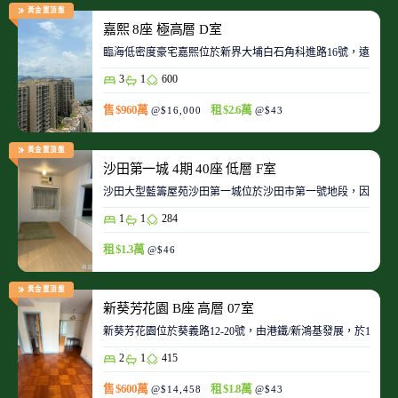
黃金置頂盤
嘉熙 8座 極高層 D室
臨海低密度豪宅嘉熙位於新界大埔白石角科進路16號，遠離都
3
1
600
售 $960萬
租 $2.6萬
@$16,000
@$43
黃金置頂盤
沙田第一城 4期 40座 低層 F室
沙田大型藍籌屋苑沙田第一城位於沙田市第一號地段，因此整
1
1
284
租 $1.3萬
@$46
黃金置頂盤
新葵芳花園 B座 高層 07室
新葵芳花園位於葵義路12-20號，由港鐵/新鴻基發展，於198
2
1
415
售 $600萬
租 $1.8萬
@$14,458
@$43