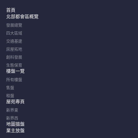
首頁
北部都會區概覽​
發展總覽
四大區域
交通基建
房屋拓地
創科發展
生態保育
樓盤一覽
所有樓盤
售盤
租盤
屋苑專頁
新界東
新界西
地圖搵盤
業主放盤