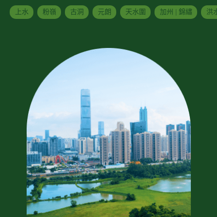
上水
粉嶺
古洞
元朗
天水圍
加州 | 錦繡
洪水