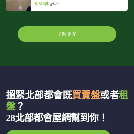
租 $1.2萬
@$27
了解更多
搵緊北部都會既
買賣盤
或者
租
盤
？
28北部都會屋網幫到你！