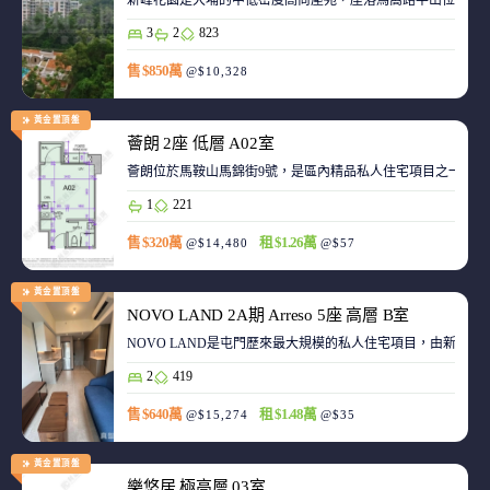
新峰花園是大埔的中低密度高尚屋苑，座落馬窩路半山位置，
3
2
823
售 $850萬
@$10,328
黃金置頂盤
薈朗 2座 低層 A02室
薈朗位於馬鞍山馬錦街9號，是區內精品私人住宅項目之一，
1
221
售 $320萬
租 $1.26萬
@$14,480
@$57
黃金置頂盤
NOVO LAND 2A期 Arreso 5座 高層 B室
NOVO LAND是屯門歷來最大規模的私人住宅項目，由新鴻基
2
419
售 $640萬
租 $1.48萬
@$15,274
@$35
黃金置頂盤
樂悠居 極高層 03室