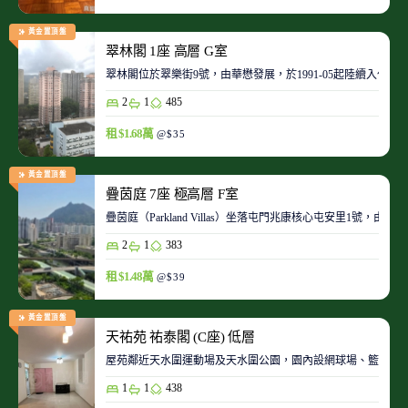
黃金置頂盤
翠林閣 1座 高層 G室
翠林閣位於翠樂街9號，由華懋發展，於1991-05起陸續入伙。
2
1
485
租 $1.68萬
@$35
黃金置頂盤
疊茵庭 7座 極高層 F室
疊茵庭（Parkland Villas）坐落屯門兆康核心屯安里1
2
1
383
租 $1.48萬
@$39
黃金置頂盤
天祐苑 祐泰閣 (C座) 低層
屋苑鄰近天水圍運動場及天水圍公園，園內設網球場、籃球場
1
1
438