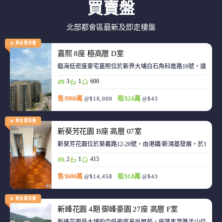
買賣盤
北部都會區最新及即走樓盤
黃金置頂盤
嘉熙 8座 極高層 D室
臨海低密度豪宅嘉熙位於新界大埔白石角科進路16號，遠離都
3
1
600
售 $960萬
租 $2.6萬
@$16,000
@$43
黃金置頂盤
新葵芳花園 B座 高層 07室
新葵芳花園位於葵義路12-20號，由港鐵/新鴻基發展，於198
2
1
415
售 $600萬
租 $1.8萬
@$14,458
@$43
黃金置頂盤
新峰花園 4期 御峰豪園 27座 高層 F室