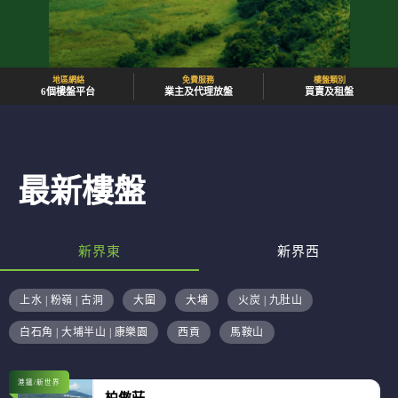
地區網絡
免費服務
樓盤類別
6個樓盤平台
業主及代理放盤
買賣及租盤
最新樓盤
新界東
新界西
上水 | 粉嶺 | 古洞
大圍
大埔
火炭 | 九肚山
白石角 | 大埔半山 | 康樂園
西貢
馬鞍山
港鐵/新世界