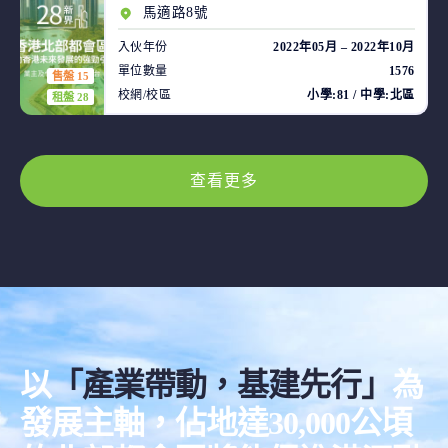
馬適路8號
入伙年份
2022年05月 – 2022年10月
單位數量
1576
售盤 15
校網/校區
小學:81 / 中學:北區
租盤 28
查看更多
以
「產業帶動，基建先行」
為
發展主軸，佔地達30,000公頃