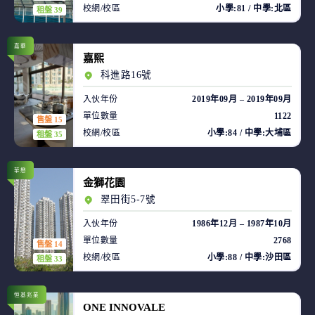
校網/校區
小學:81 / 中學:北區
租盤 39
嘉華
嘉熙
科進路16號
入伙年份
2019年09月 – 2019年09月
單位數量
1122
售盤 15
校網/校區
小學:84 / 中學:大埔區
租盤 35
華懋
金獅花園
翠田街5-7號
入伙年份
1986年12月 – 1987年10月
單位數量
2768
售盤 14
校網/校區
小學:88 / 中學:沙田區
租盤 33
恒基兆業
ONE INNOVALE