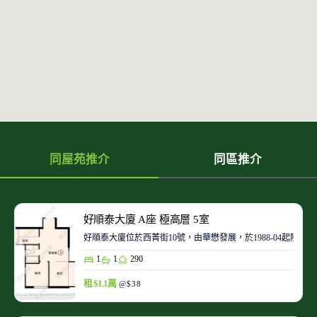
同屋苑推介
同區推介
好順泰大廈 A座 極高層 5室
好順泰大廈位於西菁街10號，由華懋發展，於1988-04起陸
1
1
290
租 $1.1萬
@$38