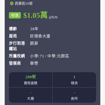
西菁街10號
$1.05萬
租盤
@$36
樓齡
38年
屋苑
好順泰大廈
步行到港
朗屏
鐵站
所屬校網
小學:73 / 中學:元朗區
發展商
華懋
290呎
1
實用面積
睡房
-
-
大廳
廁所