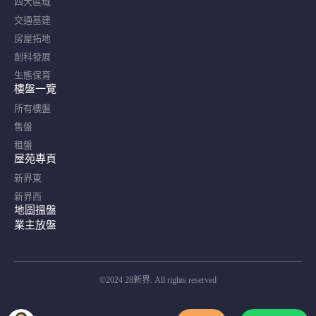
四大區域
交通基建
房屋拓地
創科發展
生態保育
樓盤一覽
所有樓盤
售盤
租盤
屋苑專頁
新界東
新界西
地圖搵盤
業主放盤
©2024 28新界. All rights reserved