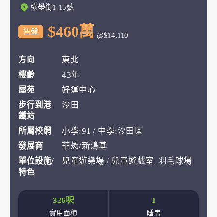
橫壆街1-15號
$460萬
售盤
@$14,110
方向
東北
樓齡
43年
屋苑
好運中心
步行到港
沙田
鐵站
所屬校網
小學:91 / 中學:沙田區
發展商
華懋/新鴻基
單位設施/
兒童遊樂場 / 兒童遊戲室, 羽毛球場
特色
326呎
1
實用面積
睡房