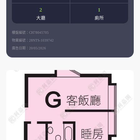
2
1
大廳
廁所
樓盤編號：
CH78045705
物業編號：
28NTS-1039742
廣告日期：
20/05/2026