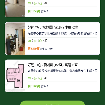
1
1
334
租 $1.58萬
@$47
好運中心 松林閣 (A1座) 中層 G室
好運中心位於沙田橫壆街1-15號，分為商場及住宅群，位置
2
1
427
售 $589萬
@$13,794
好運中心 椰林閣 (B2座) 高層 E室
好運中心位於沙田橫壆街1-15號，分為商場及住宅群，位置
2
1
348
租 $1.63萬
@$47