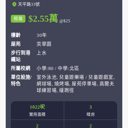
天平路33號
$2.55萬
租盤
@$25
樓齡
30年
屋苑
奕翠園
步行到港
上水
鐵站
所屬校網
小學:80 / 中學:北區
單位設施/
室外泳池, 兒童遊樂場 / 兒童遊戲室,
特色
網球場, 燒烤場, 屋苑停車場, 高爾夫
球練習場, 緩跑徑
1022呎
3
實用面積
睡房
2
2