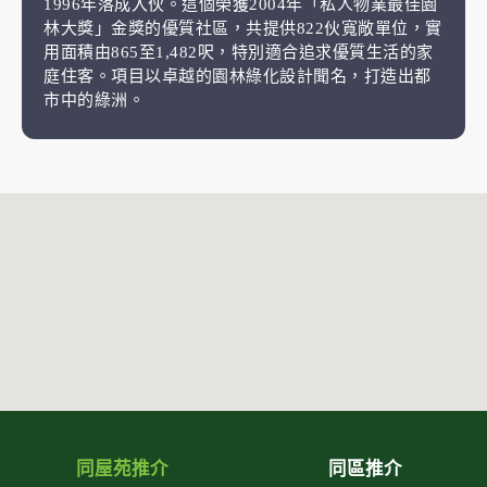
1996年落成入伙。這個榮獲2004年「私人物業最佳園
林大獎」金獎的優質社區，共提供822伙寬敞單位，實
用面積由865至1,482呎，特別適合追求優質生活的家
庭住客。項目以卓越的園林綠化設計聞名，打造出都
市中的綠洲。
同屋苑推介
同區推介