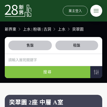
業主登入
新界東
上水 | 粉嶺 | 古洞
上水
奕翠園
售盤
租盤
搜尋
奕翠園 2座 中層 A室