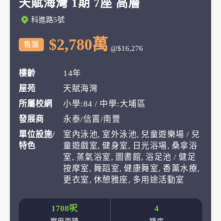
天賦海灣 1期 7座 高層
科進路5號
$2,780萬
售盤
@$16,276
樓齡
14年
屋苑
天賦海灣
所屬校網
小學:84 / 中學:大埔區
發展商
永泰/信置/南豐
單位設施/
室內泳池, 室外泳池, 兒童遊樂場 / 兒
特色
童遊戲室, 健身室, 日光浴場, 桑拿浴
室, 蒸氣浴室, 圖書館, 浴足池 / 健足
按摩室, 舞蹈室, 健康舞室, 香薰水療,
更衣室, 休憩雅座, 多用途活動室
1708呎
4