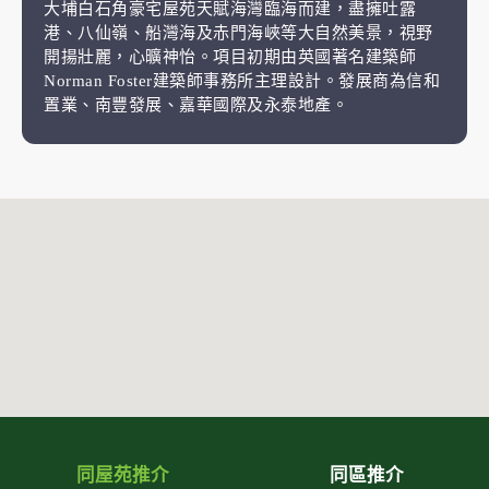
大埔白石角豪宅屋苑天賦海灣臨海而建，盡擁吐露
港、八仙嶺、船灣海及赤門海峽等大自然美景，視野
開揚壯麗，心曠神怡。項目初期由英國著名建築師
Norman Foster建築師事務所主理設計。發展商為信和
置業、南豐發展、嘉華國際及永泰地產。
同屋苑推介
同區推介