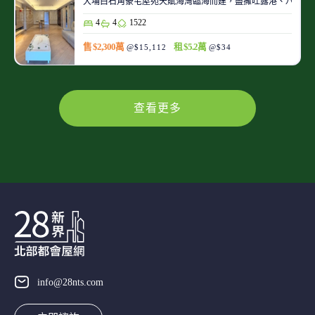
大埔白石角豪宅屋苑天賦海灣臨海而建，盡擁吐露港、八仙嶺、船
4
4
1522
售 $2,300萬
租 $5.2萬
@$15,112
@$34
查看更多
info@28nts.com