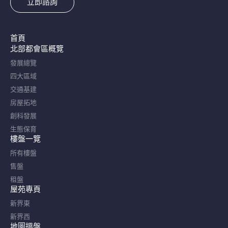
立即諮詢
首頁
北部都會區概覽​
發展總覽
四大區域
交通基建
房屋拓地
創科發展
生態保育
樓盤一覽
所有樓盤
售盤
租盤
屋苑專頁
新界東
新界西
地圖搵盤