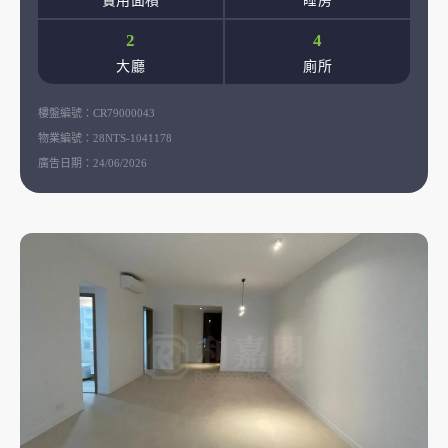
實用面積
睡房
2
4
大廳
廁所
樓盤編號：
CR79000043
物業編號：
28NTS-1041178
廣告日期：
24/06/2026