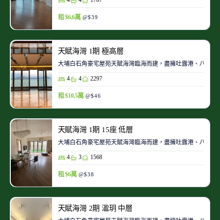
租 $6.6萬
@$39
天賦海灣 1期 極高層
大埔白石角豪宅屋苑天賦海灣臨海而建，盡擁吐露港、八仙嶺、船
4
4
2297
租 $10.5萬
@$46
天賦海灣 1期 15座 低層
大埔白石角豪宅屋苑天賦海灣臨海而建，盡擁吐露港、八仙嶺、船
4
3
1568
租 $6萬
@$38
天賦海灣 2期 溋玥 中層