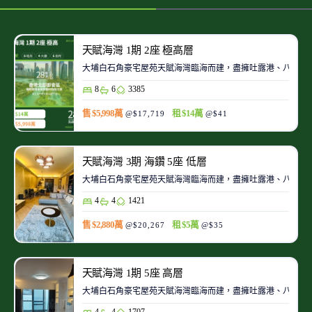
天賦海灣 1期 2座 極高層
大埔白石角豪宅屋苑天賦海灣臨海而建，盡擁吐露港、八仙嶺、船
8
6
3385
售 $5,998萬
租 $14萬
@$17,719
@$41
天賦海灣 3期 海鑽 5座 低層
大埔白石角豪宅屋苑天賦海灣臨海而建，盡擁吐露港、八仙嶺、船
4
4
1421
售 $2,880萬
租 $5萬
@$20,267
@$35
天賦海灣 1期 5座 高層
大埔白石角豪宅屋苑天賦海灣臨海而建，盡擁吐露港、八仙嶺、船
4
4
1707