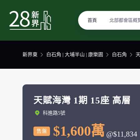
首頁
北部都會區概
新界東
白石角 | 大埔半山 | 康樂園
白石角
天賦海灣 1期 15座 高層
科進路5號
$1,600萬
售盤
@$11,834