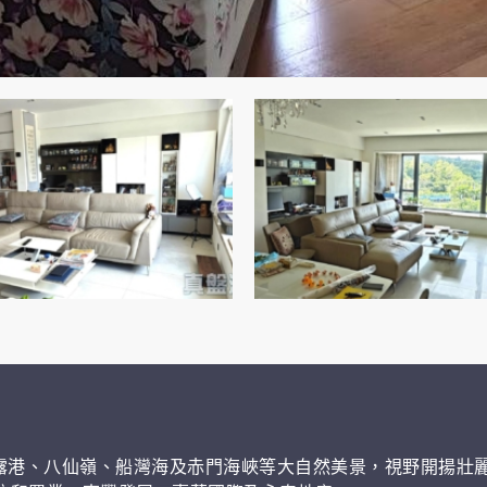
露港、八仙嶺、船灣海及赤門海峽等大自然美景，視野開揚壯