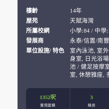
樓齡
14年
屋苑
天賦海灣
所屬校網
小學:84 / 中
發展商
永泰/信置/南
單位設施/ 特色
室內泳池, 室外
身室, 日光浴場
池 / 健足按摩
室, 休憩雅座,
1352呎
3
實用面積
睡房