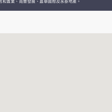
展商為信和置業、南豐發展、嘉華國際及永泰地產。