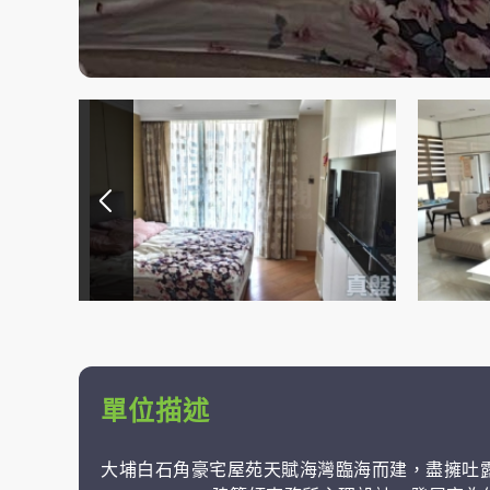
單位描述
大埔白石角豪宅屋苑天賦海灣臨海而建，盡擁吐