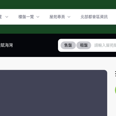
覽
樓盤一覽
屋苑專頁
北部都會區資訊
天賦海灣
售盤
租盤