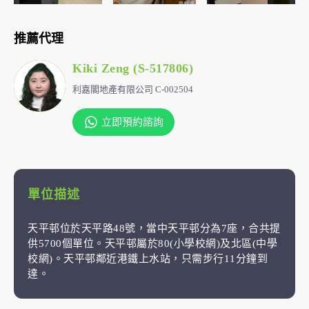
推薦代理
Kiki Zeng (S-517806)
利嘉閣地產有限公司 C-002504
立即預約諮詢
單位描述
天平邨位於天平路48號，當中天平邨分為7座，合共提
供5700個單位。天平邨屬於80(小學校網)及北區(中學
校網)。天平邨鄰近港鐵上水站，只需步行11分鐘到
達。