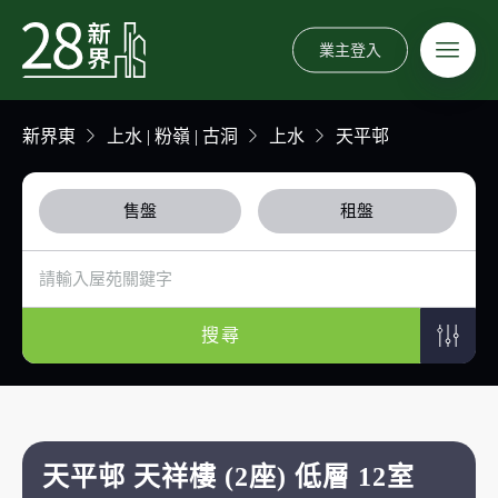
業主登入
新界東
上水 | 粉嶺 | 古洞
上水
天平邨
售盤
租盤
搜尋
天平邨 天祥樓 (2座) 低層 12室