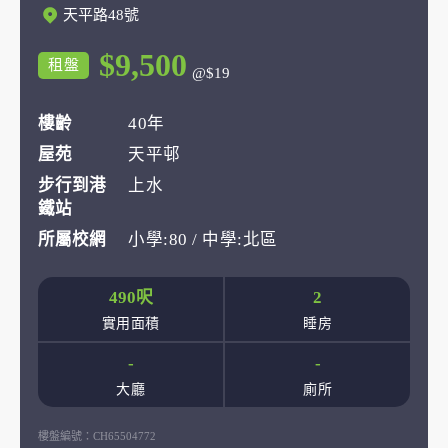
天平路48號
$9,500
租盤
@$19
樓齡
40年
屋苑
天平邨
步行到港
上水
鐵站
所屬校網
小學:80 / 中學:北區
490呎
2
實用面積
睡房
-
-
大廳
廁所
樓盤編號：
CH65504772