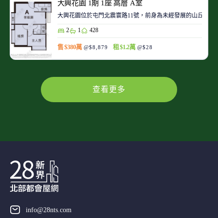
大興花園 1期 1座 高層 A室
大興花園位於屯門北震寰路11號，前身為未經發展的山丘及
2
1
428
售 $380萬
租 $1.2萬
@$8,879
@$28
查看更多
info@28nts.com