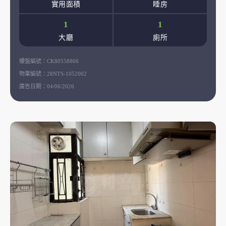
實用面積
睡房
1
1
大廳
廁所
樓盤編號：
CK80558806
物業編號：
28NTS-1052002
廣告日期：
04/06/2026