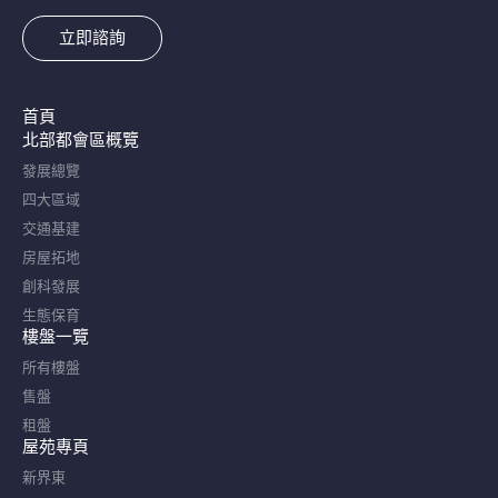
立即諮詢
首頁
北部都會區概覽​
發展總覽
四大區域
交通基建
房屋拓地
創科發展
生態保育
樓盤一覽
所有樓盤
售盤
租盤
屋苑專頁
新界東