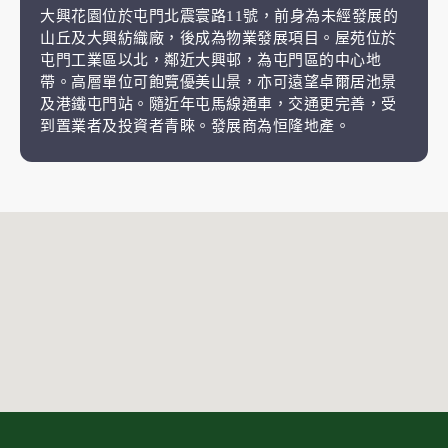
大興花園位於屯門北震寰路11號，前身為未經發展的
山丘及大興紡織廠，後成為物業發展項目。屋苑位於
屯門工業區以北，鄰近大興邨，為屯門區的中心地
帶。高層單位可飽覽優美山景，亦可遠望卓爾居池景
及港鐵屯門站。隨近年屯馬線通車，交通更完善，受
到置業者及投資者青睞。發展商為恒隆地產。