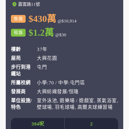
震寰路11號
$430萬
售盤
@$10,914
$1.2萬
租盤
@$30
樓齡
37年
屋苑
大興花園
步行到港
屯門
鐵站
所屬校網
小學:70 / 中學:屯門區
發展商
大興紡織發展/恒隆
單位設施/
室外泳池, 遊樂場 / 遊戲室, 蒸氣浴室,
特色
壁球場, 羽毛球場, 高爾夫球練習場
394呎
2