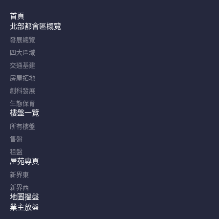
首頁
北部都會區概覽​
發展總覽
四大區域
交通基建
房屋拓地
創科發展
生態保育
樓盤一覽
所有樓盤
售盤
租盤
屋苑專頁
新界東
新界西
地圖搵盤
業主放盤