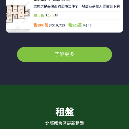
樂悠居是荃灣西的單幢式住宅，發展商是華人置業旗下的廣生
3
1
538
售 $900萬
租 $2.5萬
@$16,729
@$46
了解更多
租盤
北部都會區最新租盤