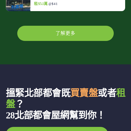
租 $5.1萬
@$41
了解更多
搵緊北部都會既
買賣盤
或者
租
盤
？
28北部都會屋網幫到你！