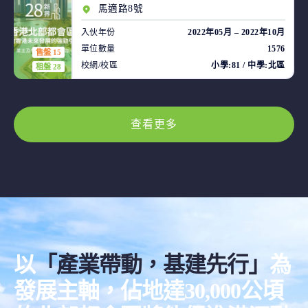
馬適路8號
入伙年份
2022年05月 – 2022年10月
單位數量
1576
售盤 15
校網/校區
小學:81 / 中學:北區
租盤 28
查看更多
以
「產業帶動，基建先行」
為
發展主軸，佔地達30,000公頃