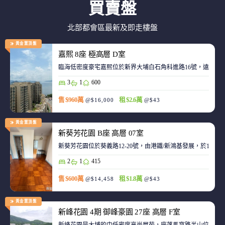
買賣盤
北部都會區最新及即走樓盤
黃金置頂盤
嘉熙 8座 極高層 D室
臨海低密度豪宅嘉熙位於新界大埔白石角科進路16號，遠離都
3
1
600
售 $960萬
租 $2.6萬
@$16,000
@$43
黃金置頂盤
新葵芳花園 B座 高層 07室
新葵芳花園位於葵義路12-20號，由港鐵/新鴻基發展，於198
2
1
415
售 $600萬
租 $1.8萬
@$14,458
@$43
黃金置頂盤
新峰花園 4期 御峰豪園 27座 高層 F室