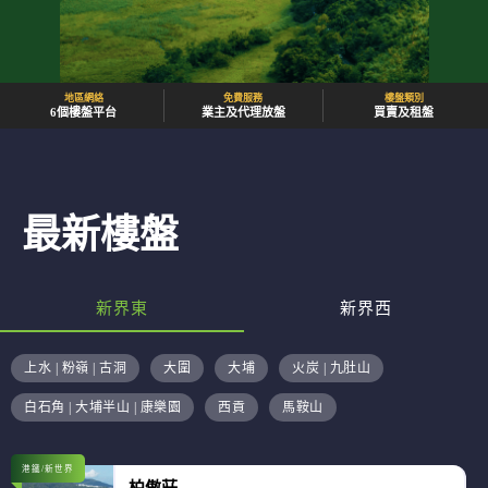
地區網絡
免費服務
樓盤類別
6個樓盤平台
業主及代理放盤
買賣及租盤
最新樓盤
新界東
新界西
上水 | 粉嶺 | 古洞
大圍
大埔
火炭 | 九肚山
白石角 | 大埔半山 | 康樂園
西貢
馬鞍山
港鐵/新世界