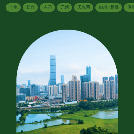
上水
粉嶺
古洞
元朗
天水圍
加州 | 錦繡
洪水