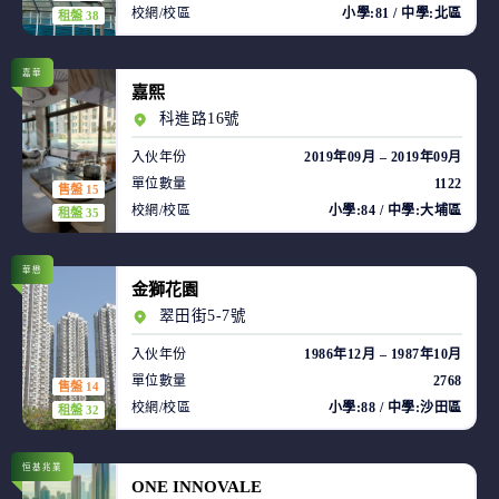
校網/校區
小學:81 / 中學:北區
租盤 38
嘉華
嘉熙
科進路16號
入伙年份
2019年09月 – 2019年09月
單位數量
1122
售盤 15
校網/校區
小學:84 / 中學:大埔區
租盤 35
華懋
金獅花園
翠田街5-7號
入伙年份
1986年12月 – 1987年10月
單位數量
2768
售盤 14
校網/校區
小學:88 / 中學:沙田區
租盤 32
恒基兆業
ONE INNOVALE