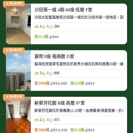
黃金置頂盤
沙田第一城 4期 40座 低層 F室
沙田大型藍籌屋苑沙田第一城位於沙田市第一號地段，因此整
1
1
284
租 $1.3萬
@$46
黃金置頂盤
嘉熙 8座 極高層 D室
臨海低密度豪宅嘉熙位於新界大埔白石角科進路16號，遠離都
3
1
600
售 $960萬
租 $2.6萬
@$16,000
@$43
黃金置頂盤
新葵芳花園 B座 高層 07室
新葵芳花園位於葵義路12-20號，由港鐵/新鴻基發展，於198
2
1
415
售 $600萬
租 $1.8萬
@$14,458
@$43