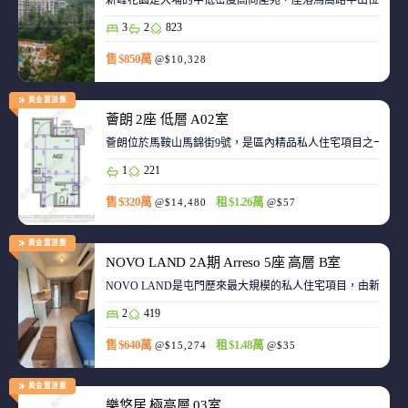
新峰花園是大埔的中低密度高尚屋苑，座落馬窩路半山位置，
3
2
823
售 $850萬
@$10,328
黃金置頂盤
薈朗 2座 低層 A02室
薈朗位於馬鞍山馬錦街9號，是區內精品私人住宅項目之一，
1
221
售 $320萬
租 $1.26萬
@$14,480
@$57
黃金置頂盤
NOVO LAND 2A期 Arreso 5座 高層 B室
NOVO LAND是屯門歷來最大規模的私人住宅項目，由新鴻基
2
419
售 $640萬
租 $1.48萬
@$15,274
@$35
黃金置頂盤
樂悠居 極高層 03室