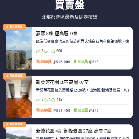
買賣盤
北部都會區最新及即走樓盤
黃金置頂盤
嘉熙 8座 極高層 D室
臨海低密度豪宅嘉熙位於新界大埔白石角科進路16號，遠離都
3
1
600
售 $960萬
租 $2.6萬
@$16,000
@$43
黃金置頂盤
新葵芳花園 B座 高層 07室
新葵芳花園位於葵義路12-20號，由港鐵/新鴻基發展，於198
2
1
415
售 $600萬
租 $1.8萬
@$14,458
@$43
黃金置頂盤
新峰花園 4期 御峰豪園 27座 高層 F室