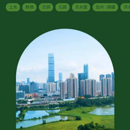
上水
粉嶺
古洞
元朗
天水圍
加州 | 錦繡
洪水