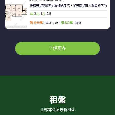
樂悠居是荃灣西的單幢式住宅，發展商是華人置業旗下的廣生
3
1
538
售 $900萬
租 $2.5萬
@$16,729
@$46
了解更多
租盤
北部都會區最新租盤