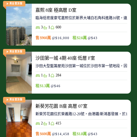
黃金置頂盤
嘉熙 8座 極高層 D室
臨海低密度豪宅嘉熙位於新界大埔白石角科進路16號，遠離都
3
1
600
售 $960萬
租 $2.6萬
@$16,000
@$43
黃金置頂盤
沙田第一城 4期 40座 低層 F室
沙田大型藍籌屋苑沙田第一城位於沙田市第一號地段，因此整
1
1
284
租 $1.3萬
@$46
黃金置頂盤
新葵芳花園 B座 高層 07室
新葵芳花園位於葵義路12-20號，由港鐵/新鴻基發展，於198
2
1
415
售 $600萬
租 $1.8萬
@$14,458
@$43