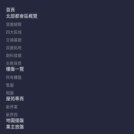
首頁
北部都會區概覽​
發展總覽
四大區域
交通基建
房屋拓地
創科發展
生態保育
樓盤一覽
所有樓盤
售盤
租盤
屋苑專頁
新界東
新界西
地圖搵盤
業主放盤