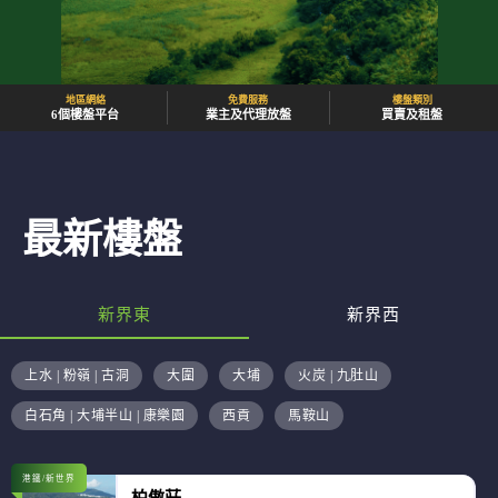
地區網絡
免費服務
樓盤類別
6個樓盤平台
業主及代理放盤
買賣及租盤
最新樓盤
新界東
新界西
上水 | 粉嶺 | 古洞
大圍
大埔
火炭 | 九肚山
白石角 | 大埔半山 | 康樂園
西貢
馬鞍山
港鐵/新世界