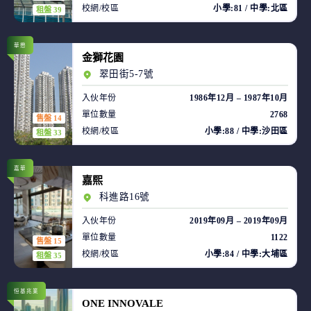
校網/校區
小學:81 / 中學:北區
租盤 39
華懋
金獅花園
翠田街5-7號
入伙年份
1986年12月 – 1987年10月
單位數量
2768
售盤 14
校網/校區
小學:88 / 中學:沙田區
租盤 33
嘉華
嘉熙
科進路16號
入伙年份
2019年09月 – 2019年09月
單位數量
1122
售盤 15
校網/校區
小學:84 / 中學:大埔區
租盤 35
恒基兆業
ONE INNOVALE