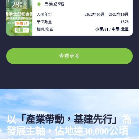
馬適路8號
入伙年份
2022年05月 – 2022年10月
單位數量
1576
售盤 15
校網/校區
小學:81 / 中學:北區
租盤 28
查看更多
以
「產業帶動，基建先行」
為
發展主軸，佔地達30,000公頃