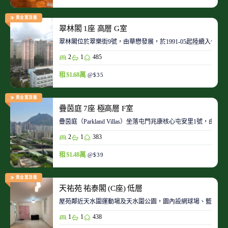
黃金置頂盤
翠林閣 1座 高層 G室
翠林閣位於翠樂街9號，由華懋發展，於1991-05起陸續入伙。
2
1
485
租 $1.68萬
@$35
黃金置頂盤
疊茵庭 7座 極高層 F室
疊茵庭（Parkland Villas）坐落屯門兆康核心屯安里1
2
1
383
租 $1.48萬
@$39
黃金置頂盤
天祐苑 祐泰閣 (C座) 低層
屋苑鄰近天水圍運動場及天水圍公園，園內設網球場、籃球場
1
1
438