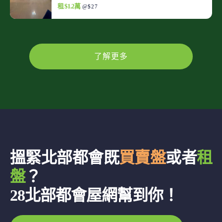
租 $1.2萬
@$27
了解更多
搵緊北部都會既
買賣盤
或者
租
盤
？
28北部都會屋網幫到你！