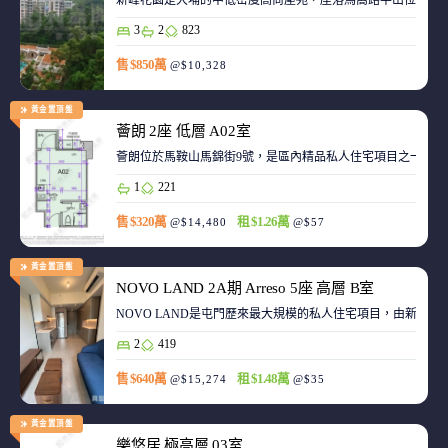
新峰花園是大埔的中低密度高尚屋苑，座落馬窩路半山位置，
3
2
823
售 $850萬
@$10,328
黃金置頂盤
薈朗 2座 低層 A02室
薈朗位於馬鞍山馬錦街9號，是區內精品私人住宅項目之一，
1
221
售 $320萬
租 $1.26萬
@$14,480
@$57
黃金置頂盤
NOVO LAND 2A期 Arreso 5座 高層 B室
NOVO LAND是屯門歷來最大規模的私人住宅項目，由新鴻基
2
419
售 $640萬
租 $1.48萬
@$15,274
@$35
黃金置頂盤
樂悠居 極高層 03室