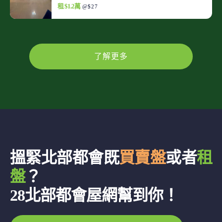
租 $1.2萬
@$27
了解更多
搵緊北部都會既
買賣盤
或者
租
盤
？
28北部都會屋網幫到你！