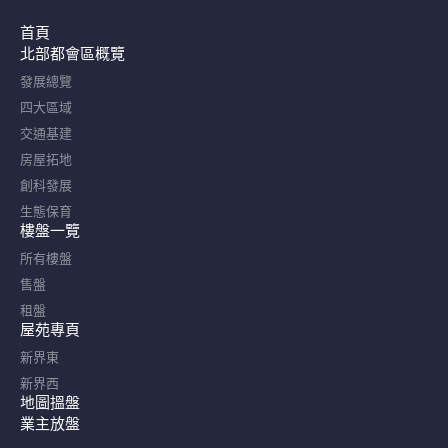
首頁
北部都會區概覽​
發展總覽
四大區域
交通基建
房屋拓地
創科發展
生態保育
樓盤一覽
所有樓盤
售盤
租盤
屋苑專頁
新界東
新界西
地圖搵盤
業主放盤