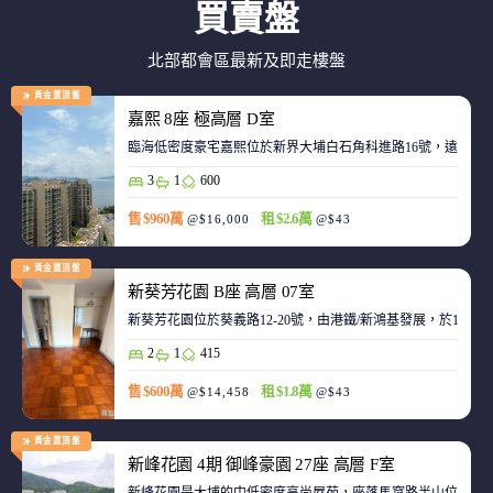
買賣盤
北部都會區最新及即走樓盤
黃金置頂盤
嘉熙 8座 極高層 D室
臨海低密度豪宅嘉熙位於新界大埔白石角科進路16號，遠離都
3
1
600
售 $960萬
租 $2.6萬
@$16,000
@$43
黃金置頂盤
新葵芳花園 B座 高層 07室
新葵芳花園位於葵義路12-20號，由港鐵/新鴻基發展，於198
2
1
415
售 $600萬
租 $1.8萬
@$14,458
@$43
黃金置頂盤
新峰花園 4期 御峰豪園 27座 高層 F室