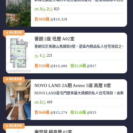
新峰花園是大埔的中低密度高尚屋苑，座落馬窩路半山位置，
3
2
823
售 $850萬
@$10,328
黃金置頂盤
薈朗 2座 低層 A02室
薈朗位於馬鞍山馬錦街9號，是區內精品私人住宅項目之一，
1
221
售 $320萬
租 $1.26萬
@$14,480
@$57
黃金置頂盤
NOVO LAND 2A期 Arreso 5座 高層 B室
NOVO LAND是屯門歷來最大規模的私人住宅項目，由新鴻基
2
419
售 $640萬
租 $1.48萬
@$15,274
@$35
黃金置頂盤
樂悠居 極高層 03室