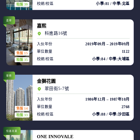
校網/校區
小學:81 / 中學:北區
租盤 39
嘉華
嘉熙
科進路16號
入伙年份
2019年09月 – 2019年09月
單位數量
1122
售盤 15
校網/校區
小學:84 / 中學:大埔區
租盤 35
華懋
金獅花園
翠田街5-7號
入伙年份
1986年12月 – 1987年10月
單位數量
2768
售盤 14
校網/校區
小學:88 / 中學:沙田區
租盤 33
恒基兆業
ONE INNOVALE