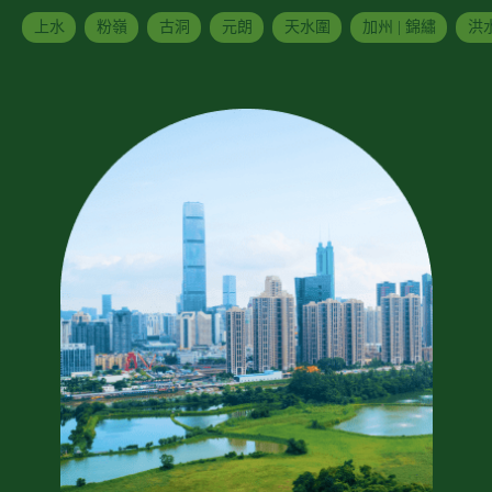
上水
粉嶺
古洞
元朗
天水圍
加州 | 錦繡
洪水