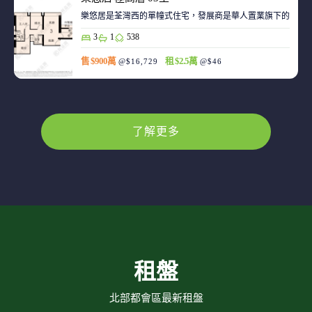
樂悠居是荃灣西的單幢式住宅，發展商是華人置業旗下的廣生
3
1
538
售 $900萬
租 $2.5萬
@$16,729
@$46
了解更多
租盤
北部都會區最新租盤