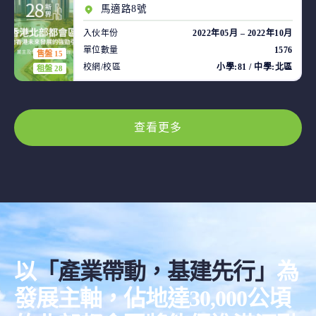
馬適路8號
入伙年份
2022年05月 – 2022年10月
單位數量
1576
售盤 15
校網/校區
小學:81 / 中學:北區
租盤 28
查看更多
以
「產業帶動，基建先行」
為
發展主軸，佔地達30,000公頃