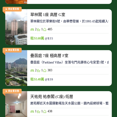
黃金置頂盤
翠林閣 1座 高層 G室
翠林閣位於翠樂街9號，由華懋發展，於1991-05起陸續入伙。
2
1
485
租 $1.68萬
@$35
黃金置頂盤
疊茵庭 7座 極高層 F室
疊茵庭（Parkland Villas）坐落屯門兆康核心屯安里1
2
1
383
租 $1.48萬
@$39
黃金置頂盤
天祐苑 祐泰閣 (C座) 低層
屋苑鄰近天水圍運動場及天水圍公園，園內設網球場、籃球場
1
1
438