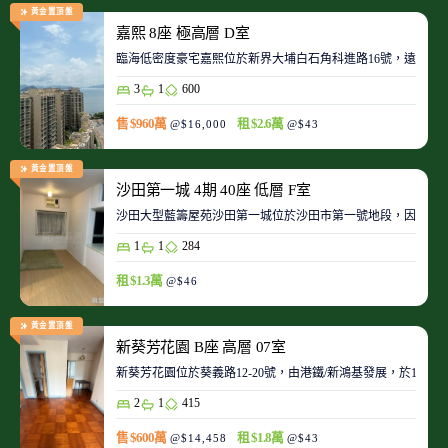
黃金置頂盤
嘉熙 8座 極高層 D室
臨海低密度豪宅嘉熙位於新界大埔白石角科進路16號，遠離都
3
1
600
售 $960萬
租 $2.6萬
@$16,000
@$43
黃金置頂盤
沙田第一城 4期 40座 低層 F室
沙田大型藍籌屋苑沙田第一城位於沙田市第一號地段，因此整
1
1
284
租 $1.3萬
@$46
黃金置頂盤
新葵芳花園 B座 高層 07室
新葵芳花園位於葵義路12-20號，由港鐵/新鴻基發展，於198
2
1
415
售 $600萬
租 $1.8萬
@$14,458
@$43