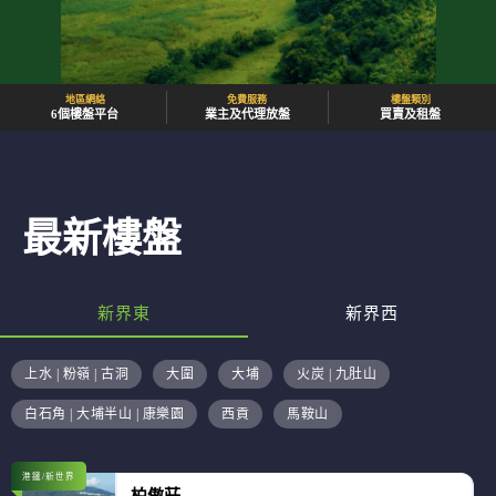
地區網絡
免費服務
樓盤類別
6個樓盤平台
業主及代理放盤
買賣及租盤
最新樓盤
新界東
新界西
上水 | 粉嶺 | 古洞
大圍
大埔
火炭 | 九肚山
白石角 | 大埔半山 | 康樂園
西貢
馬鞍山
港鐵/新世界