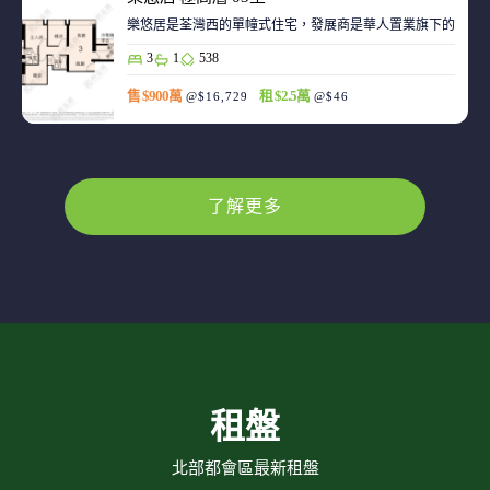
樂悠居是荃灣西的單幢式住宅，發展商是華人置業旗下的廣生
3
1
538
售 $900萬
租 $2.5萬
@$16,729
@$46
了解更多
租盤
北部都會區最新租盤