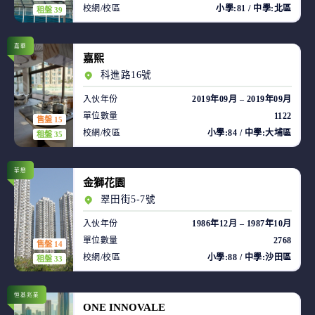
校網/校區
小學:81 / 中學:北區
租盤 39
嘉華
嘉熙
科進路16號
入伙年份
2019年09月 – 2019年09月
單位數量
1122
售盤 15
校網/校區
小學:84 / 中學:大埔區
租盤 35
華懋
金獅花園
翠田街5-7號
入伙年份
1986年12月 – 1987年10月
單位數量
2768
售盤 14
校網/校區
小學:88 / 中學:沙田區
租盤 33
恒基兆業
ONE INNOVALE