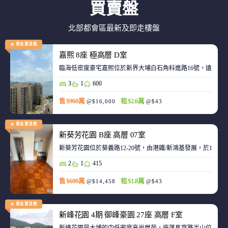
買賣盤
北部都會區最新及即走樓盤
黃金置頂盤
嘉熙 8座 極高層 D室
臨海低密度豪宅嘉熙位於新界大埔白石角科進路16號，遠離都
3
1
600
售 $960萬
租 $2.6萬
@$16,000
@$43
黃金置頂盤
新葵芳花園 B座 高層 07室
新葵芳花園位於葵義路12-20號，由港鐵/新鴻基發展，於198
2
1
415
售 $600萬
租 $1.8萬
@$14,458
@$43
黃金置頂盤
新峰花園 4期 御峰豪園 27座 高層 F室