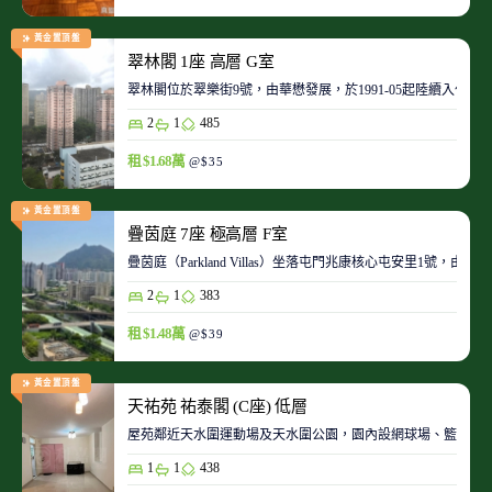
黃金置頂盤
翠林閣 1座 高層 G室
翠林閣位於翠樂街9號，由華懋發展，於1991-05起陸續入伙。
2
1
485
租 $1.68萬
@$35
黃金置頂盤
疊茵庭 7座 極高層 F室
疊茵庭（Parkland Villas）坐落屯門兆康核心屯安里1
2
1
383
租 $1.48萬
@$39
黃金置頂盤
天祐苑 祐泰閣 (C座) 低層
屋苑鄰近天水圍運動場及天水圍公園，園內設網球場、籃球場
1
1
438