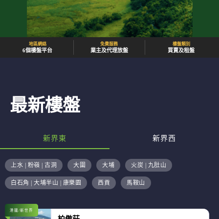
地區網絡
免費服務
樓盤類別
6個樓盤平台
業主及代理放盤
買賣及租盤
最新樓盤
新界東
新界西
上水 | 粉嶺 | 古洞
大圍
大埔
火炭 | 九肚山
白石角 | 大埔半山 | 康樂園
西貢
馬鞍山
港鐵/新世界