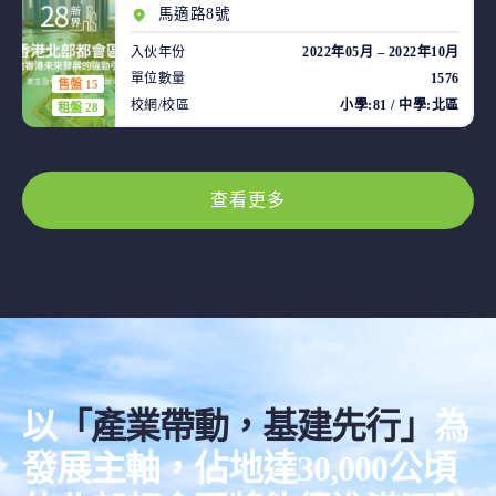
馬適路8號
入伙年份
2022年05月 – 2022年10月
單位數量
1576
售盤 15
校網/校區
小學:81 / 中學:北區
租盤 28
查看更多
以
「產業帶動，基建先行」
為
發展主軸，佔地達30,000公頃