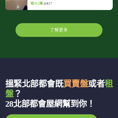
租 $1.2萬
@$27
了解更多
搵緊北部都會既
買賣盤
或者
租
盤
？
28北部都會屋網幫到你！