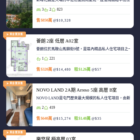
新峰花園是大埔的中低密度高尚屋苑，座落馬窩路半山位置，
3
2
823
售 $850萬
@$10,328
黃金置頂盤
薈朗 2座 低層 A02室
薈朗位於馬鞍山馬錦街9號，是區內精品私人住宅項目之一，
1
221
售 $320萬
租 $1.26萬
@$14,480
@$57
黃金置頂盤
NOVO LAND 2A期 Arreso 5座 高層 B室
NOVO LAND是屯門歷來最大規模的私人住宅項目，由新鴻基
2
419
售 $640萬
租 $1.48萬
@$15,274
@$35
黃金置頂盤
樂悠居 極高層 03室