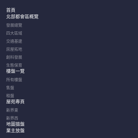
首頁
北部都會區概覽​
發展總覽
四大區域
交通基建
房屋拓地
創科發展
生態保育
樓盤一覽
所有樓盤
售盤
租盤
屋苑專頁
新界東
新界西
地圖搵盤
業主放盤