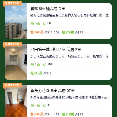
黃金置頂盤
嘉熙 8座 極高層 D室
臨海低密度豪宅嘉熙位於新界大埔白石角科進路16號，遠離都
3
1
600
售 $960萬
租 $2.6萬
@$16,000
@$43
黃金置頂盤
沙田第一城 4期 40座 低層 F室
沙田大型藍籌屋苑沙田第一城位於沙田市第一號地段，因此整
1
1
284
租 $1.3萬
@$46
黃金置頂盤
新葵芳花園 B座 高層 07室
新葵芳花園位於葵義路12-20號，由港鐵/新鴻基發展，於198
2
1
415
售 $600萬
租 $1.8萬
@$14,458
@$43