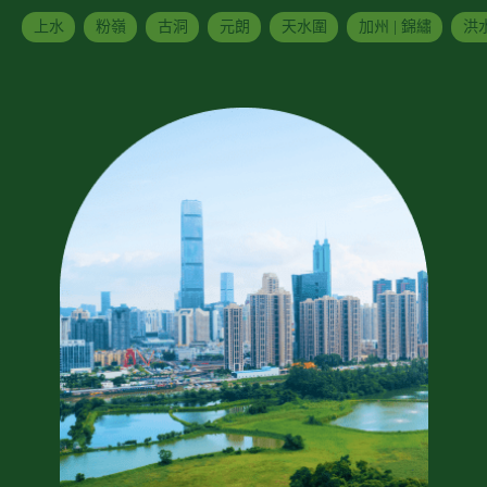
上水
粉嶺
古洞
元朗
天水圍
加州 | 錦繡
洪水