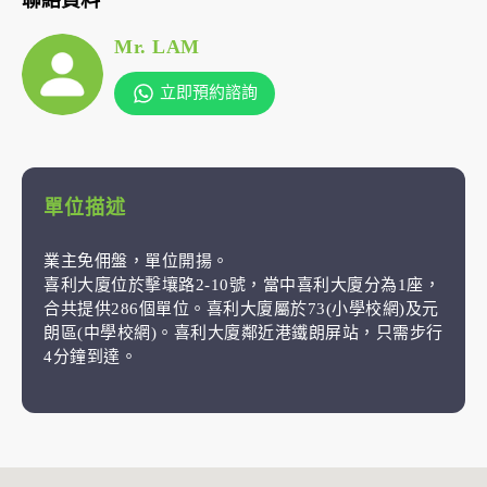
Mr. LAM
立即預約諮詢
單位描述
業主免佣盤，單位開揚。
喜利大廈位於擊壤路2-10號，當中喜利大廈分為1座，
合共提供286個單位。喜利大廈屬於73(小學校網)及元
朗區(中學校網)。喜利大廈鄰近港鐵朗屏站，只需步行
4分鐘到達。