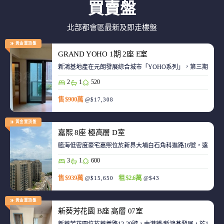
買賣盤
北部都會區最新及即走樓盤
黃金置頂盤
GRAND YOHO 1期 2座 E室
2
1
520
售 $900萬
@$17,308
黃金置頂盤
嘉熙 8座 極高層 D室
臨海低密度豪宅嘉熙位於新界大埔白石角科進路16號，遠離都
3
1
600
售 $939萬
租 $2.6萬
@$15,650
@$43
黃金置頂盤
新葵芳花園 B座 高層 07室