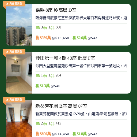
黃金置頂盤
嘉熙 8座 極高層 D室
臨海低密度豪宅嘉熙位於新界大埔白石角科進路16號，遠離都
3
1
600
售 $939萬
租 $2.6萬
@$15,650
@$43
黃金置頂盤
沙田第一城 4期 40座 低層 F室
沙田大型藍籌屋苑沙田第一城位於沙田市第一號地段，因此整
1
1
284
租 $1.3萬
@$46
黃金置頂盤
新葵芳花園 B座 高層 07室
新葵芳花園位於葵義路12-20號，由港鐵/新鴻基發展，於198
2
1
415
售 $600萬
租 $1.8萬
@$14,458
@$43