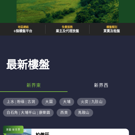
地區網絡
免費服務
樓盤類別
6個樓盤平台
業主及代理放盤
買賣及租盤
最新樓盤
新界東
新界西
上水 | 粉嶺 | 古洞
大圍
大埔
火炭 | 九肚山
白石角 | 大埔半山 | 康樂園
西貢
馬鞍山
港鐵/新世界