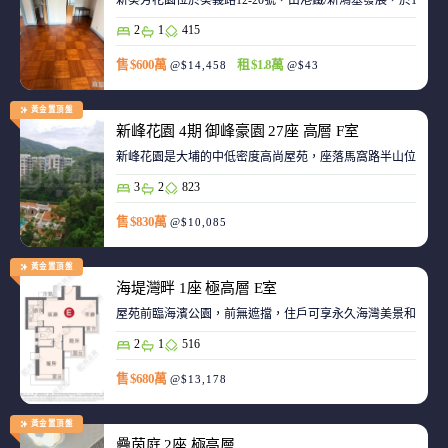
新葵芳花園位於葵義路12-20號，由港鐵/新鴻基發展，於198
2
1
415
售 $600萬
租 $1.8萬
@$14,458
@$43
黃金置頂盤
新峰花園 4期 御峰豪園 27座 高層 F室
新峰花園是大埔的中低密度高尚屋苑，座落馬窩路半山位置，
3
2
823
售 $830萬
@$10,085
黃金置頂盤
海堤灣畔 1座 極高層 E室
屋苑前臨海濱公園，前無遮擋，住戶可享永久海灣美景和赤鱲角機
2
1
516
售 $680萬
@$13,178
黃金置頂盤
疊茵庭 2座 極高層