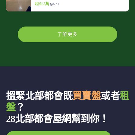
租 $1.2萬
@$27
了解更多
搵緊北部都會既
買賣盤
或者
租
盤
？
28北部都會屋網幫到你！