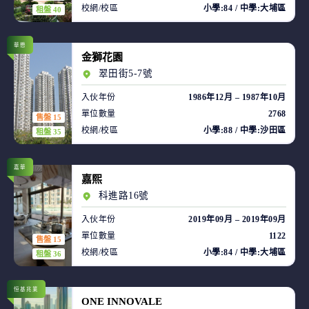
校網/校區
小學:84 / 中學:大埔區
租盤 40
華懋
金獅花園
翠田街5-7號
入伙年份
1986年12月 – 1987年10月
單位數量
2768
售盤 15
校網/校區
小學:88 / 中學:沙田區
租盤 35
嘉華
嘉熙
科進路16號
入伙年份
2019年09月 – 2019年09月
單位數量
1122
售盤 15
校網/校區
小學:84 / 中學:大埔區
租盤 36
恒基兆業
ONE INNOVALE