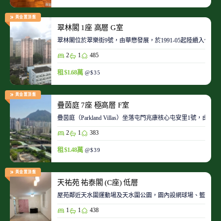
黃金置頂盤
翠林閣 1座 高層 G室
翠林閣位於翠樂街9號，由華懋發展，於1991-05起陸續入伙。
2
1
485
租 $1.68萬
@$35
黃金置頂盤
疊茵庭 7座 極高層 F室
疊茵庭（Parkland Villas）坐落屯門兆康核心屯安里1
2
1
383
租 $1.48萬
@$39
黃金置頂盤
天祐苑 祐泰閣 (C座) 低層
屋苑鄰近天水圍運動場及天水圍公園，園內設網球場、籃球場
1
1
438