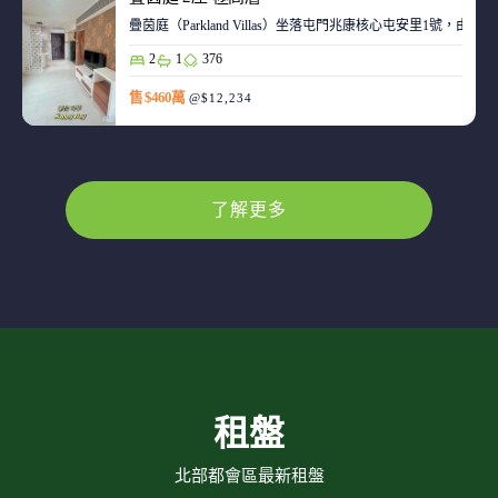
疊茵庭（Parkland Villas）坐落屯門兆康核心屯安里1
2
1
376
售 $460萬
@$12,234
了解更多
租盤
北部都會區最新租盤