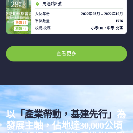
馬適路8號
入伙年份
2022年05月 – 2022年10月
單位數量
1576
售盤 16
校網/校區
小學:81 / 中學:北區
租盤 32
查看更多
以
「產業帶動，基建先行」
為
發展主軸，佔地達30,000公頃