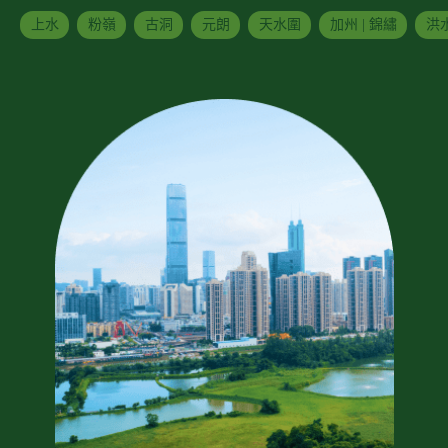
上水
粉嶺
古洞
元朗
天水圍
加州 | 錦繡
洪水