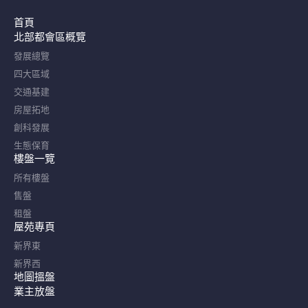
首頁
北部都會區概覽​
發展總覽
四大區域
交通基建
房屋拓地
創科發展
生態保育
樓盤一覽
所有樓盤
售盤
租盤
屋苑專頁
新界東
新界西
地圖搵盤
業主放盤