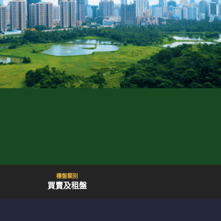
樓盤類別
買賣及租盤