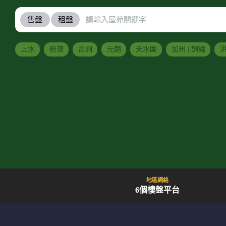
售盤
租盤
上水
粉嶺
古洞
元朗
天水圍
加州 | 錦繡
洪
地區網絡
6個樓盤平台