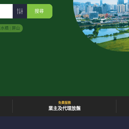
搜尋
水橋 | 屏山
免費服務
業主及代理放盤