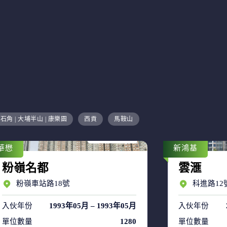
售盤 8
石角 | 大埔半山 | 康樂園
西貢
馬鞍山
租盤 53
華懋
新鴻基
粉嶺名都
雲滙
粉嶺車站路18號
科進路12
入伙年份
1993年05月 – 1993年05月
入伙年份
單位數量
1280
單位數量