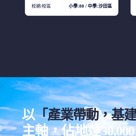
校網/校區
小學:88 / 中學:沙田區
以
「產業帶動，基
主軸，佔地達30,0