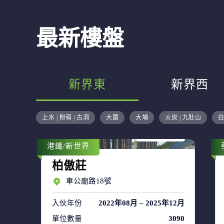
最新樓盤
新界東
新界西
售盤 48
上水 | 粉嶺 | 古洞
大圍
大埔
火炭 | 九肚山
白
租盤 66
港鐵/新世界
柏傲莊
車公廟路18號
入伙年份
2022年08月 – 2025年12月
單位數量
3090