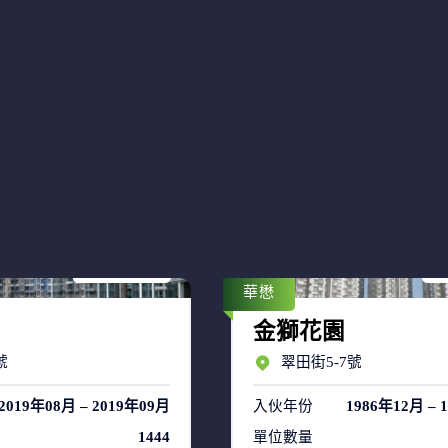
售盤 18
售
租盤 39
租
華懋
金獅花園
號
翠田街5-7號
2019年08月 – 2019年09月
入伙年份
1986年12月 – 
1444
單位數量