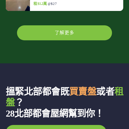
租 $1.2萬
@$27
了解更多
搵緊北部都會既
買賣盤
或者
租
盤
？
28北部都會屋網幫到你！