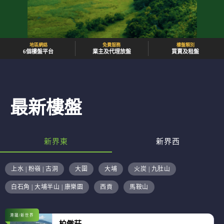
地區網絡
免費服務
樓盤類別
6個樓盤平台
業主及代理放盤
買賣及租盤
最新樓盤
新界東
新界西
上水 | 粉嶺 | 古洞
大圍
大埔
火炭 | 九肚山
白石角 | 大埔半山 | 康樂園
西貢
馬鞍山
港鐵/新世界