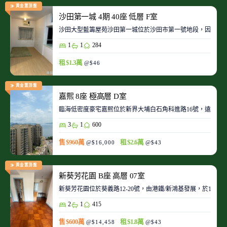
黃金置頂盤
沙田第一城 4期 40座 低層 F室
沙田大型藍籌屋苑沙田第一城位於沙田市第一號地段，因此整
1
1
284
租 $1.3萬
@$46
黃金置頂盤
嘉熙 8座 極高層 D室
臨海低密度豪宅嘉熙位於新界大埔白石角科進路16號，遠離都
3
1
600
售 $960萬
租 $2.6萬
@$16,000
@$43
黃金置頂盤
新葵芳花園 B座 高層 07室
新葵芳花園位於葵義路12-20號，由港鐵/新鴻基發展，於198
2
1
415
售 $600萬
租 $1.8萬
@$14,458
@$43