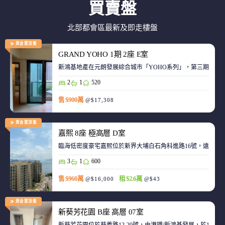
買賣盤
北部都會區最新及即走樓盤
黃金置頂盤
GRAND YOHO 1期 2座 E室
2
1
520
售 $900萬
@$17,308
黃金置頂盤
嘉熙 8座 極高層 D室
臨海低密度豪宅嘉熙位於新界大埔白石角科進路16號，遠離都
3
1
600
售 $960萬
租 $2.6萬
@$16,000
@$43
黃金置頂盤
新葵芳花園 B座 高層 07室