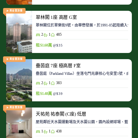
黃金置頂盤
翠林閣 1座 高層 G室
翠林閣位於翠樂街9號，由華懋發展，於1991-05起陸續入伙。
2
1
485
租 $1.68萬
@$35
黃金置頂盤
疊茵庭 7座 極高層 F室
疊茵庭（Parkland Villas）坐落屯門兆康核心屯安里1
2
1
383
租 $1.48萬
@$39
黃金置頂盤
天祐苑 祐泰閣 (C座) 低層
屋苑鄰近天水圍運動場及天水圍公園，園內設網球場、籃球場
1
1
438