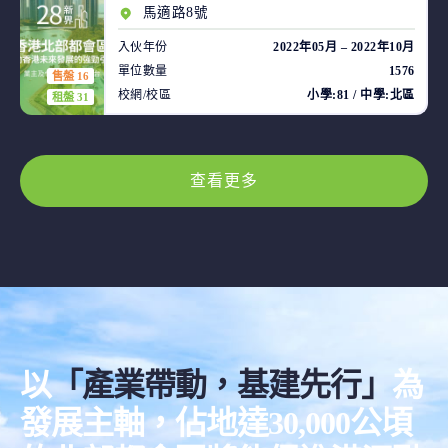
馬適路8號
入伙年份
2022年05月 – 2022年10月
單位數量
1576
售盤 16
校網/校區
小學:81 / 中學:北區
租盤 31
查看更多
以
「產業帶動，基建先行」
為
發展主軸，佔地達30,000公頃