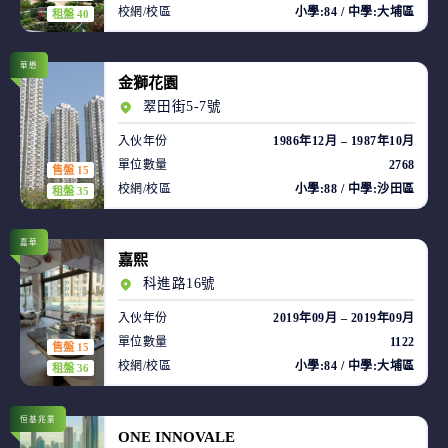
校網/校區
小學:84 / 中學:大埔區
租盤 40
華懋
金獅花園
翠田街5-7號
入伙年份
1986年12月 – 1987年10月
單位數量
2768
售盤 15
校網/校區
小學:88 / 中學:沙田區
租盤 35
嘉華
嘉熙
科進路16號
入伙年份
2019年09月 – 2019年09月
單位數量
1122
售盤 15
校網/校區
小學:84 / 中學:大埔區
租盤 36
恒基兆業
ONE INNOVALE