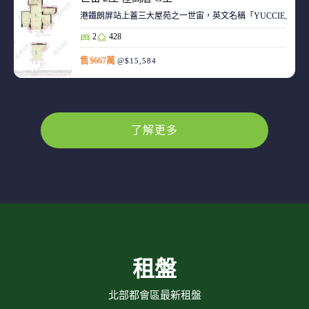
港鐵朗屏站上蓋三大屋苑之一世宙，英文名稱「YUCCIE」，意指
2
428
售 $667萬
@$15,584
了解更多
租盤
北部都會區最新租盤