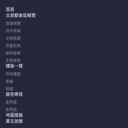
首頁
北部都會區概覽​
發展總覽
四大區域
交通基建
房屋拓地
創科發展
生態保育
樓盤一覽
所有樓盤
售盤
租盤
屋苑專頁
新界東
新界西
地圖搵盤
業主放盤