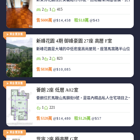
新葵芳花園位於葵義路12-20號，由港鐵/新鴻基發展，於198
2
1
415
售 $600萬
租 $1.8萬
@$14,458
@$43
黃金置頂盤
新峰花園 4期 御峰豪園 27座 高層 F室
新峰花園是大埔的中低密度高尚屋苑，座落馬窩路半山位置，
3
2
823
售 $830萬
@$10,085
黃金置頂盤
薈朗 2座 低層 A02室
薈朗位於馬鞍山馬錦街9號，是區內精品私人住宅項目之一，
1
221
售 $320萬
租 $1.26萬
@$14,480
@$57
黃金置頂盤
世宙 2座 極高層 G室