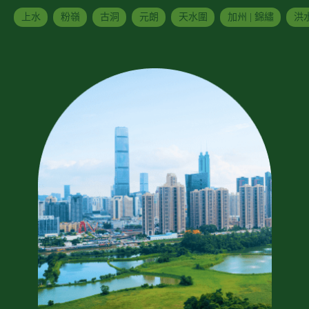
上水
粉嶺
古洞
元朗
天水圍
加州 | 錦繡
洪水