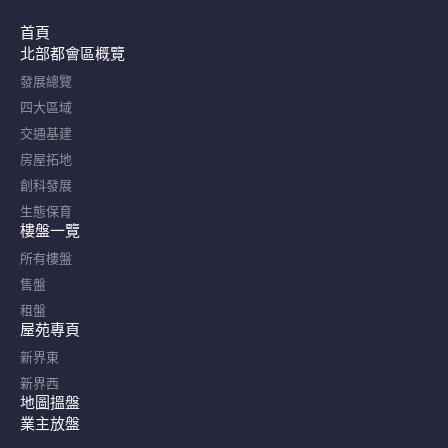
首頁
北部都會區概覽​
發展總覽
四大區域
交通基建
房屋拓地
創科發展
生態保育
樓盤一覽
所有樓盤
售盤
租盤
屋苑專頁
新界東
新界西
地圖搵盤
業主放盤