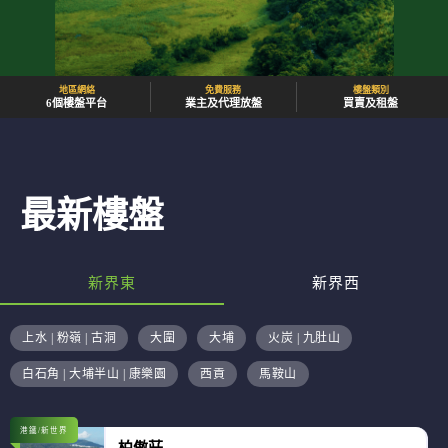
地區網絡
免費服務
樓盤類別
6個樓盤平台
業主及代理放盤
買賣及租盤
最新樓盤
新界東
新界西
上水 | 粉嶺 | 古洞
大圍
大埔
火炭 | 九肚山
白石角 | 大埔半山 | 康樂園
西貢
馬鞍山
港鐵/新世界