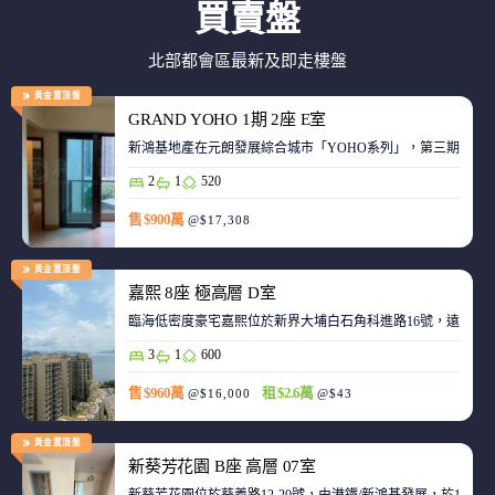
買賣盤
北部都會區最新及即走樓盤
黃金置頂盤
GRAND YOHO 1期 2座 E室
2
1
520
售 $900萬
@$17,308
黃金置頂盤
嘉熙 8座 極高層 D室
臨海低密度豪宅嘉熙位於新界大埔白石角科進路16號，遠離都
3
1
600
售 $960萬
租 $2.6萬
@$16,000
@$43
黃金置頂盤
新葵芳花園 B座 高層 07室