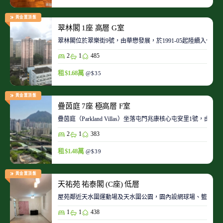
黃金置頂盤
翠林閣 1座 高層 G室
翠林閣位於翠樂街9號，由華懋發展，於1991-05起陸續入伙。
2
1
485
租 $1.68萬
@$35
黃金置頂盤
疊茵庭 7座 極高層 F室
疊茵庭（Parkland Villas）坐落屯門兆康核心屯安里1
2
1
383
租 $1.48萬
@$39
黃金置頂盤
天祐苑 祐泰閣 (C座) 低層
屋苑鄰近天水圍運動場及天水圍公園，園內設網球場、籃球場
1
1
438