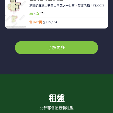
港鐵朗屏站上蓋三大屋苑之一世宙，英文名稱「YUCCIE」，意指
2
428
售 $667萬
@$15,584
了解更多
租盤
北部都會區最新租盤