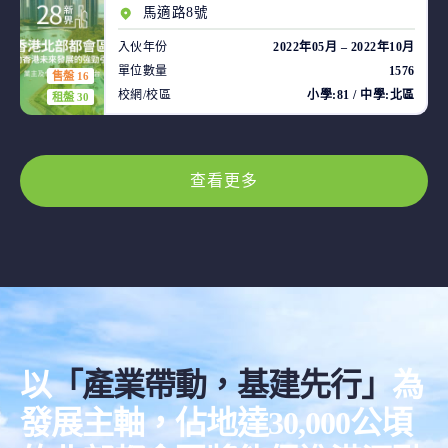
馬適路8號
入伙年份
2022年05月 – 2022年10月
單位數量
1576
售盤 16
校網/校區
小學:81 / 中學:北區
租盤 30
查看更多
以
「產業帶動，基建先行」
為
發展主軸，佔地達30,000公頃