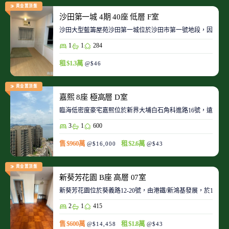
黃金置頂盤
沙田第一城 4期 40座 低層 F室
沙田大型藍籌屋苑沙田第一城位於沙田市第一號地段，因此整
1
1
284
租 $1.3萬
@$46
黃金置頂盤
嘉熙 8座 極高層 D室
臨海低密度豪宅嘉熙位於新界大埔白石角科進路16號，遠離都
3
1
600
售 $960萬
租 $2.6萬
@$16,000
@$43
黃金置頂盤
新葵芳花園 B座 高層 07室
新葵芳花園位於葵義路12-20號，由港鐵/新鴻基發展，於198
2
1
415
售 $600萬
租 $1.8萬
@$14,458
@$43