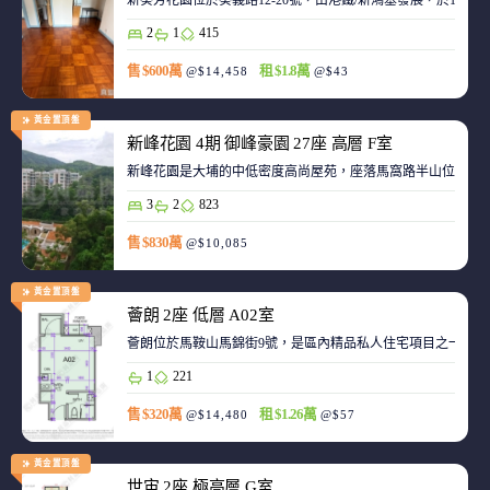
新葵芳花園位於葵義路12-20號，由港鐵/新鴻基發展，於198
2
1
415
售 $600萬
租 $1.8萬
@$14,458
@$43
黃金置頂盤
新峰花園 4期 御峰豪園 27座 高層 F室
新峰花園是大埔的中低密度高尚屋苑，座落馬窩路半山位置，
3
2
823
售 $830萬
@$10,085
黃金置頂盤
薈朗 2座 低層 A02室
薈朗位於馬鞍山馬錦街9號，是區內精品私人住宅項目之一，
1
221
售 $320萬
租 $1.26萬
@$14,480
@$57
黃金置頂盤
世宙 2座 極高層 G室