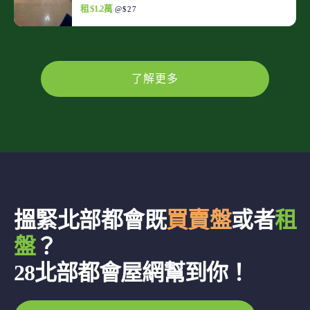
租 $1.2萬
@$27
了解更多
搵緊北部都會既
買賣盤
或者
租
盤
？
28北部都會屋網幫到你！