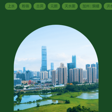
上水
粉嶺
古洞
元朗
天水圍
加州 | 錦繡
洪水