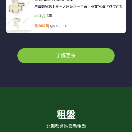
港鐵朗屏站上蓋三大屋苑之一世宙，英文名稱「YUCCIE」，意指
2
428
售 $667萬
@$15,584
了解更多
租盤
北部都會區最新租盤