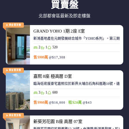
買賣盤
北部都會區最新及即走樓盤
黃金置頂盤
GRAND YOHO 1期 2座 E室
2
1
520
售 $900萬
@$17,308
黃金置頂盤
嘉熙 8座 極高層 D室
臨海低密度豪宅嘉熙位於新界大埔白石角科進路16號，遠離都
3
1
600
售 $960萬
租 $2.6萬
@$16,000
@$43
黃金置頂盤
新葵芳花園 B座 高層 07室