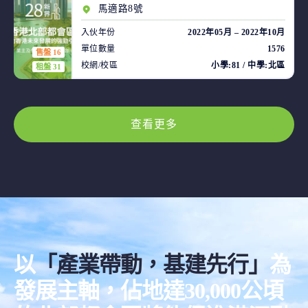
馬適路8號
入伙年份
2022年05月 – 2022年10月
單位數量
1576
售盤 16
校網/校區
小學:81 / 中學:北區
租盤 31
查看更多
以
「產業帶動，基建先行」
為
發展主軸，佔地達30,000公頃