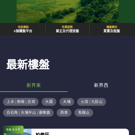
地區網絡
免費服務
樓盤類別
6個樓盤平台
業主及代理放盤
買賣及租盤
最新樓盤
新界東
新界西
上水 | 粉嶺 | 古洞
大圍
大埔
火炭 | 九肚山
白石角 | 大埔半山 | 康樂園
西貢
馬鞍山
港鐵/新世界