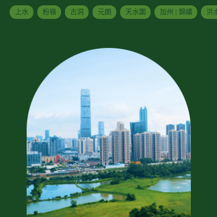
上水
粉嶺
古洞
元朗
天水圍
加州 | 錦繡
洪水