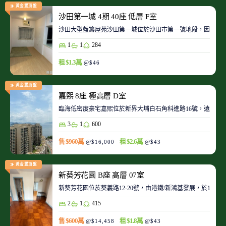
黃金置頂盤
沙田第一城 4期 40座 低層 F室
沙田大型藍籌屋苑沙田第一城位於沙田市第一號地段，因此整
1
1
284
租 $1.3萬
@$46
黃金置頂盤
嘉熙 8座 極高層 D室
臨海低密度豪宅嘉熙位於新界大埔白石角科進路16號，遠離都
3
1
600
售 $960萬
租 $2.6萬
@$16,000
@$43
黃金置頂盤
新葵芳花園 B座 高層 07室
新葵芳花園位於葵義路12-20號，由港鐵/新鴻基發展，於198
2
1
415
售 $600萬
租 $1.8萬
@$14,458
@$43