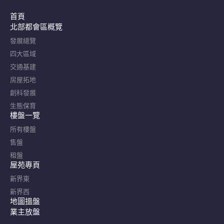
首頁
北部都會區概覽​
發展總覽
四大區域
交通基建
房屋拓地
創科發展
生態保育
樓盤一覽
所有樓盤
售盤
租盤
屋苑專頁
新界東
新界西
地圖搵盤
業主放盤