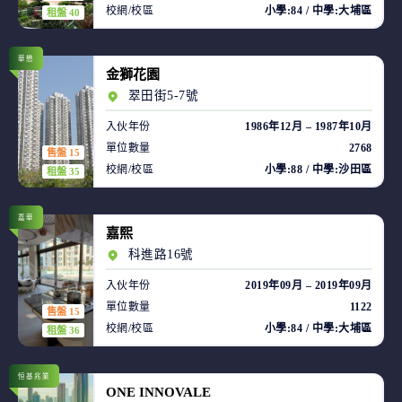
校網/校區
小學:84 / 中學:大埔區
租盤 40
華懋
金獅花園
翠田街5-7號
入伙年份
1986年12月 – 1987年10月
單位數量
2768
售盤 15
校網/校區
小學:88 / 中學:沙田區
租盤 35
嘉華
嘉熙
科進路16號
入伙年份
2019年09月 – 2019年09月
單位數量
1122
售盤 15
校網/校區
小學:84 / 中學:大埔區
租盤 36
恒基兆業
ONE INNOVALE