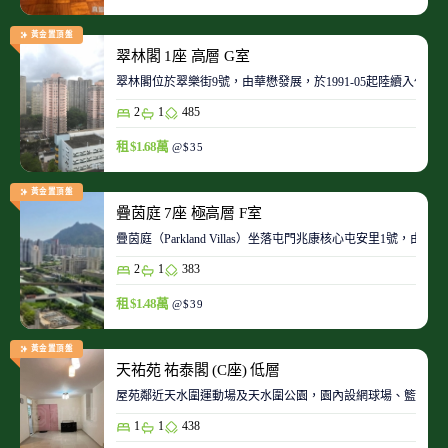
黃金置頂盤
翠林閣 1座 高層 G室
翠林閣位於翠樂街9號，由華懋發展，於1991-05起陸續入伙。
2
1
485
租 $1.68萬
@$35
黃金置頂盤
疊茵庭 7座 極高層 F室
疊茵庭（Parkland Villas）坐落屯門兆康核心屯安里1
2
1
383
租 $1.48萬
@$39
黃金置頂盤
天祐苑 祐泰閣 (C座) 低層
屋苑鄰近天水圍運動場及天水圍公園，園內設網球場、籃球場
1
1
438