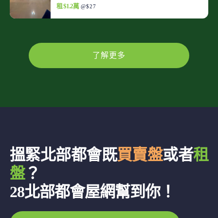
租 $1.2萬
@$27
了解更多
搵緊北部都會既
買賣盤
或者
租
盤
？
28北部都會屋網幫到你！