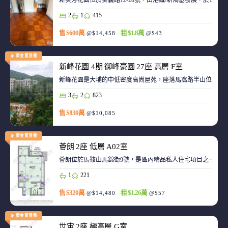
新葵芳花園位於葵義路12-20號，由港鐵/新鴻基發展，於198
2
1
415
售 $600萬
租 $1.8萬
@$14,458
@$43
黃金置頂盤
新峰花園 4期 御峰豪園 27座 高層 F室
新峰花園是大埔的中低密度高尚屋苑，座落馬窩路半山位置，
3
2
823
售 $830萬
@$10,085
黃金置頂盤
薈朗 2座 低層 A02室
薈朗位於馬鞍山馬錦街9號，是區內精品私人住宅項目之一，
1
221
售 $320萬
租 $1.26萬
@$14,480
@$57
黃金置頂盤
世宙 2座 極高層 G室