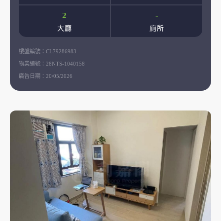
2
-
大廳
廁所
樓盤編號：
CL79286983
物業編號：
28NTS-1040158
廣告日期：
20/05/2026