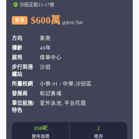
沙田正街11-17號
$600萬
售盤
@$16,760
方向
東南
樓齡
40年
屋苑
偉華中心
步行到港
沙田
鐵站
所屬校網
小學:91 / 中學:沙田區
發展商
和記黃埔
單位設施/
室外泳池, 平台花園
特色
358呎
2
實用面積
睡房