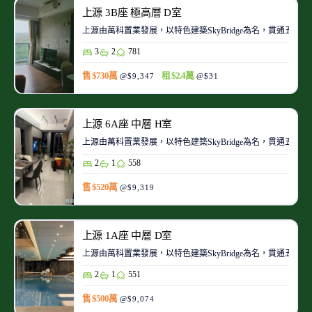
上源 3B座 極高層 D室
上源由萬科置業發展，以特色建築SkyBridge為名，貫通五
3
2
781
售 $730萬
租 $2.4萬
@$9,347
@$31
上源 6A座 中層 H室
上源由萬科置業發展，以特色建築SkyBridge為名，貫通五
2
1
558
售 $520萬
@$9,319
上源 1A座 中層 D室
上源由萬科置業發展，以特色建築SkyBridge為名，貫通五
2
1
551
售 $500萬
@$9,074