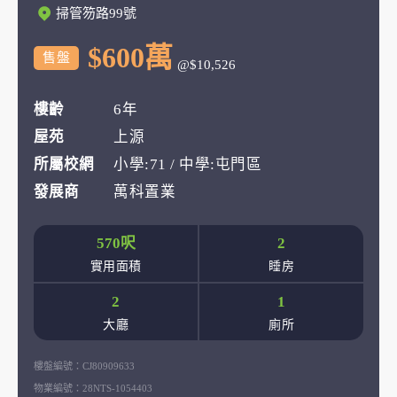
掃管笏路99號
$600萬
售盤
@$10,526
樓齡
6年
屋苑
上源
所屬校網
小學:71 / 中學:屯門區
發展商
萬科置業
570呎
2
實用面積
睡房
2
1
大廳
廁所
樓盤編號：
CJ80909633
物業編號：
28NTS-1054403