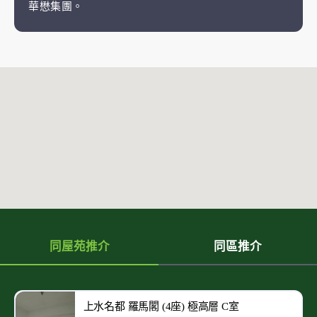
華懋集團。
同屋苑推介
同區推介
上水名都 羅馬閣 (4座) 極高層 C室