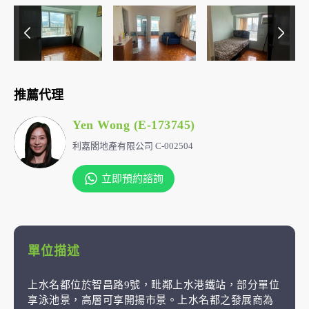
推薦代理
Yen Wong (E-173745)
利嘉閣地產有限公司 C-002504
立即預約諮詢
單位描述
上水名都位於智昌路9號，毗鄰上水港鐵站，部分單位
享泳池景，高層可享開揚市景。上水名都之發展商為