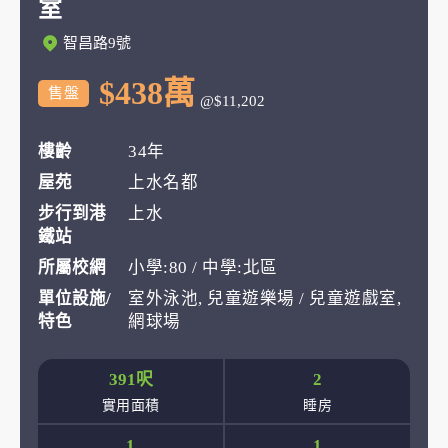
室
智昌路9號
$438萬
售盤
@$11,202
樓齡
34年
屋苑
上水名都
步行到港
上水
鐵站
所屬校網
小學:80 / 中學:北區
單位設施/
室外泳池, 兒童遊樂場 / 兒童遊戲室,
特色
網球場
391呎
2
實用面積
睡房
1
1