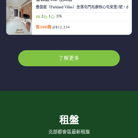
疊茵庭（Parkland Villas）坐落屯門兆康核心屯安里1
2
1
376
售 $460萬
@$12,234
了解更多
租盤
北部都會區最新租盤