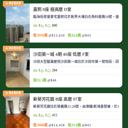
黃金置頂盤
嘉熙 8座 極高層 D室
臨海低密度豪宅嘉熙位於新界大埔白石角科進路16號，遠離都
3
1
600
售 $939萬
租 $2.6萬
@$15,650
@$43
黃金置頂盤
沙田第一城 4期 40座 低層 F室
沙田大型藍籌屋苑沙田第一城位於沙田市第一號地段，因此整
1
1
284
租 $1.3萬
@$46
黃金置頂盤
新葵芳花園 B座 高層 07室
新葵芳花園位於葵義路12-20號，由港鐵/新鴻基發展，於198
2
1
415
售 $600萬
租 $1.8萬
@$14,458
@$43