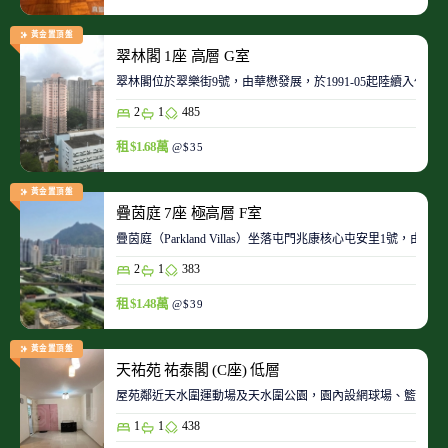
黃金置頂盤
翠林閣 1座 高層 G室
翠林閣位於翠樂街9號，由華懋發展，於1991-05起陸續入伙。
2
1
485
租 $1.68萬
@$35
黃金置頂盤
疊茵庭 7座 極高層 F室
疊茵庭（Parkland Villas）坐落屯門兆康核心屯安里1
2
1
383
租 $1.48萬
@$39
黃金置頂盤
天祐苑 祐泰閣 (C座) 低層
屋苑鄰近天水圍運動場及天水圍公園，園內設網球場、籃球場
1
1
438