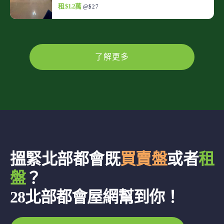
租 $1.2萬
@$27
了解更多
搵緊北部都會既
買賣盤
或者
租
盤
？
28北部都會屋網幫到你！