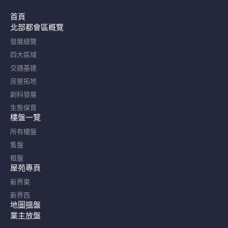
首頁
北部都會區概覽​
發展總覽
四大區域
交通基建
房屋拓地
創科發展
生態保育
樓盤一覽
所有樓盤
售盤
租盤
屋苑專頁
新界東
新界西
地圖搵盤
業主放盤