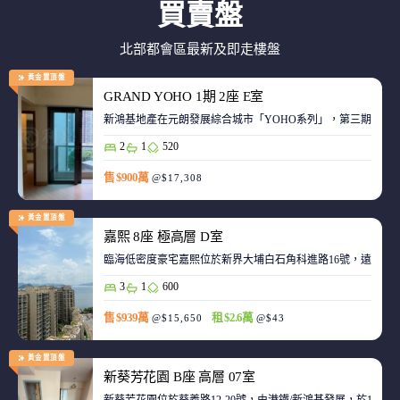
買賣盤
北部都會區最新及即走樓盤
黃金置頂盤
GRAND YOHO 1期 2座 E室
2
1
520
售 $900萬
@$17,308
黃金置頂盤
嘉熙 8座 極高層 D室
臨海低密度豪宅嘉熙位於新界大埔白石角科進路16號，遠離都
3
1
600
售 $939萬
租 $2.6萬
@$15,650
@$43
黃金置頂盤
新葵芳花園 B座 高層 07室