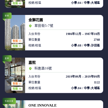
校網/校區
小學:84 / 中學:大埔區
租盤 40
華懋
金獅花園
翠田街5-7號
入伙年份
1986年12月 – 1987年10月
單位數量
2768
售盤 15
校網/校區
小學:88 / 中學:沙田區
租盤 35
嘉華
嘉熙
科進路16號
入伙年份
2019年09月 – 2019年09月
單位數量
1122
售盤 15
校網/校區
小學:84 / 中學:大埔區
租盤 36
恒基兆業
ONE INNOVALE