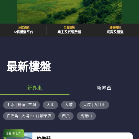
地區網絡
免費服務
樓盤類別
6個樓盤平台
業主及代理放盤
買賣及租盤
最新樓盤
新界東
新界西
上水 | 粉嶺 | 古洞
大圍
大埔
火炭 | 九肚山
白石角 | 大埔半山 | 康樂園
西貢
馬鞍山
港鐵/新世界