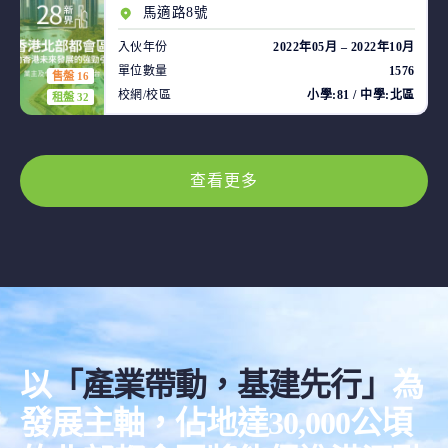
馬適路8號
入伙年份
2022年05月 – 2022年10月
單位數量
1576
售盤 16
校網/校區
小學:81 / 中學:北區
租盤 32
查看更多
以
「產業帶動，基建先行」
為
發展主軸，佔地達30,000公頃