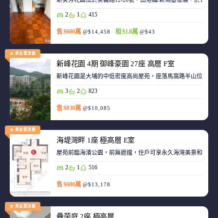
新葵芳花園位於葵義路12-20號，由港鐵/新鴻基發展，於198
2
1
415
售 $600萬
租 $1.8萬
@$14,458
@$43
黃金置頂盤
新峰花園 4期 御峰豪園 27座 高層 F室
新峰花園是大埔的中低密度高尚屋苑，座落馬窩路半山位置，
3
2
823
售 $830萬
@$10,085
黃金置頂盤
海堤灣畔 1座 極高層 E室
屋苑前臨海濱公園，前無遮擋，住戶可享永久海灣美景和赤鱲角機
2
1
516
售 $680萬
@$13,178
黃金置頂盤
疊茵庭 2座 極高層