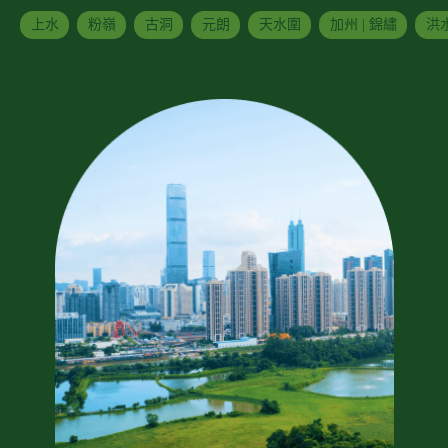
上水
粉嶺
古洞
元朗
天水圍
加州 | 錦繡
洪水