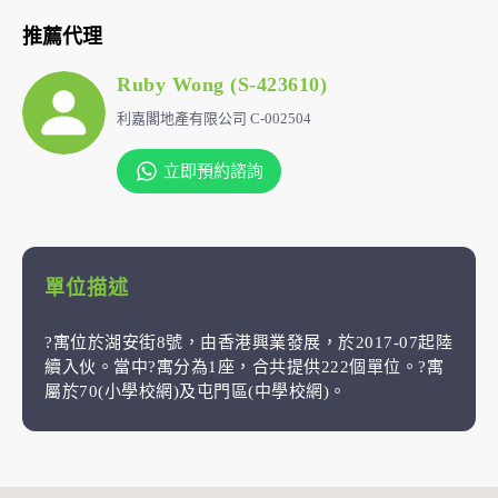
推薦代理
Ruby Wong (S-423610)
利嘉閣地產有限公司 C-002504
立即預約諮詢
單位描述
?寓位於湖安街8號，由香港興業發展，於2017-07起陸
續入伙。當中?寓分為1座，合共提供222個單位。?寓
屬於70(小學校網)及屯門區(中學校網)。