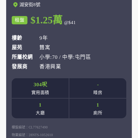
湖安街8號
$1.25萬
租盤
@$41
樓齡
9年
屋苑
䨇寓
所屬校網
小學:70 / 中學:屯門區
發展商
香港興業
304呎
-
實用面積
睡房
1
1
大廳
廁所
樓盤編號：
CL77627490
物業編號：
28NTS-1052610