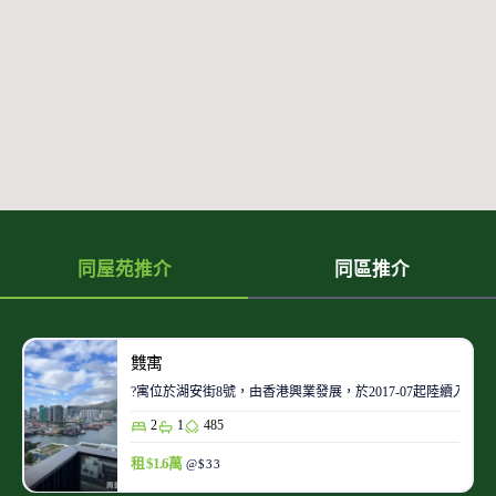
同屋苑推介
同區推介
䨇寓
?寓位於湖安街8號，由香港興業發展，於2017-07起陸續入伙。
2
1
485
租 $1.6萬
@$33