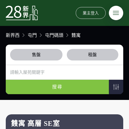
業主登入
新界西
屯門
屯門碼頭
䨇寓
售盤
租盤
搜尋
䨇寓 高層 SE室