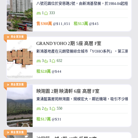
八號花園位於安慈路2號，由新鴻基發展，於1984-04起陸續
1
333
售 $368萬
租 $1.5萬
@$11,051
@$45
黃金置頂盤
GRAND YOHO 2期 5座 高層 F室
3
1
632
租 $2.8萬
@$44
黃金置頂盤
映灣園 2期 映濤軒 6座 高層 F室
東涌藍籌屋苑映灣園，規模宏大，鄰近機場，吸引不少機師及
2
1
550
租 $1.7萬
@$31
黃金置頂盤