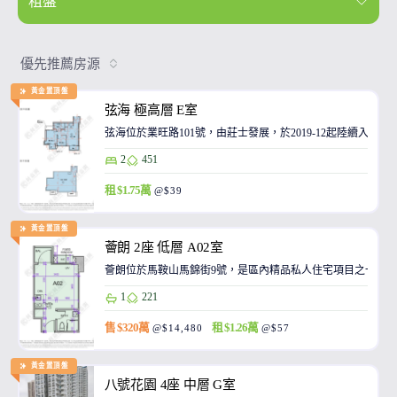
租盤
優先推薦房源
黃金置頂盤
弦海 極高層 E室
弦海位於業旺路101號，由莊士發展，於2019-12起陸續入伙
2
451
租 $1.75萬
@$39
黃金置頂盤
薈朗 2座 低層 A02室
薈朗位於馬鞍山馬錦街9號，是區內精品私人住宅項目之一，
1
221
售 $320萬
租 $1.26萬
@$14,480
@$57
黃金置頂盤
八號花園 4座 中層 G室