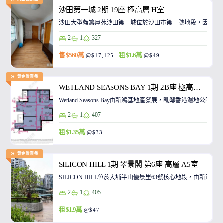
沙田第一城 2期 19座 極高層 H室
沙田大型藍籌屋苑沙田第一城位於沙田市第一號地段，因此整
2
1
327
售 $560萬
租 $1.6萬
@$17,125
@$49
黃金置頂盤
WETLAND SEASONS BAY 1期 2B座 極高層 A8室
Wetland Seasons Bay由新鴻基地產發展，毗鄰香港濕地
2
1
407
租 $1.35萬
@$33
黃金置頂盤
SILICON HILL 1期 翠景閣 第6座 高層 A5室
SILICON HILL位於大埔半山優景里63號核心地段，由
2
1
405
租 $1.9萬
@$47