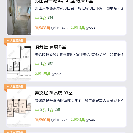
沙田第一城 4期 42座 低層 B室
沙田大型藍籌屋苑沙田第一城位於沙田市第一號地段，因此整
2
284
售 $438萬
租 $1.5萬
@$15,423
@$53
黃金置頂盤
葵芳匯 高層 E室
葵芳匯位於興芳路208號，當中葵芳匯分為1座，合共提供89個
1
297
租 $1.55萬
@$52
黃金置頂盤
樂悠居 極高層 03室
樂悠居是荃灣西的單幢式住宅，發展商是華人置業旗下的廣生
3
1
538
售 $900萬
租 $2.5萬
@$16,729
@$46
黃金置頂盤