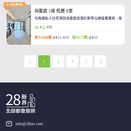
黃金置頂盤
尚豪庭 1座 低層 E室
屯馬綫私人住宅項目尚豪庭坐落於新界元朗區寶業街，屋苑大
4
858
售 $1,000萬
租 $2.75萬
@$11,655
@$32
1
2
3
info@28nts.com