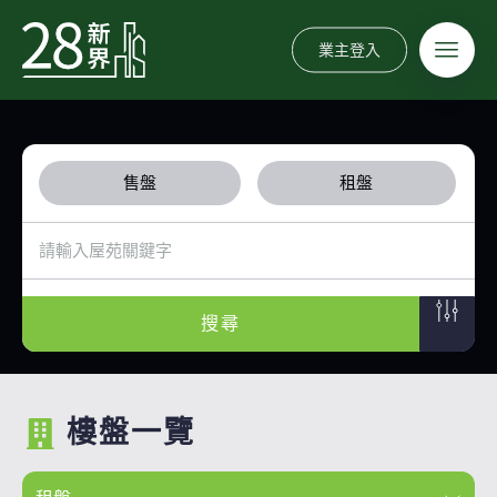
業主登入
售盤
租盤
搜尋
樓盤一覽