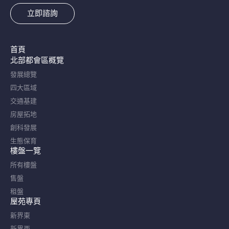
立即諮詢
首頁
北部都會區概覽​
發展總覽
四大區域
交通基建
房屋拓地
創科發展
生態保育
樓盤一覽
所有樓盤
售盤
租盤
屋苑專頁
新界東
新界西