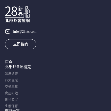
info@28nts.com
立即諮詢
首頁
北部都會區概覽​
發展總覽
四大區域
交通基建
房屋拓地
創科發展
生態保育
樓盤一覽