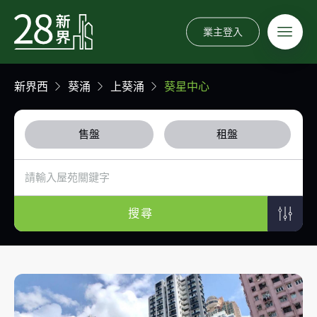
業主登入
新界西
葵涌
上葵涌
葵星中心
售盤
租盤
搜尋