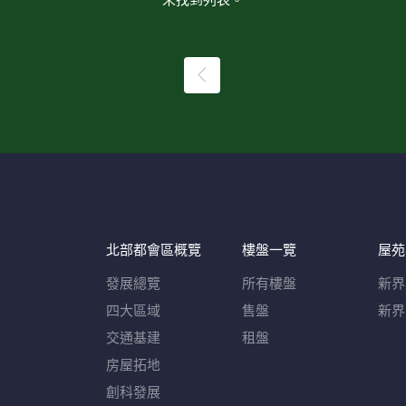
未找到列表。
北部都會區概覽​
樓盤一覽
屋苑
發展總覽
所有樓盤
新界
四大區域
售盤
新界
交通基建
租盤
房屋拓地
創科發展