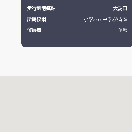
步行到港鐵站
大窩口
所屬校網
小學:65 / 中學:葵青區
發展商
華懋