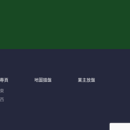
專頁
地圖搵盤
業主放盤
東
西