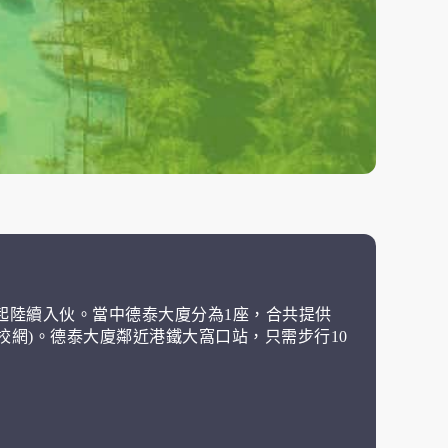
01起陸續入伙。當中德泰大廈分為1座，合共提供
學校網)。德泰大廈鄰近港鐵大窩口站，只需步行10