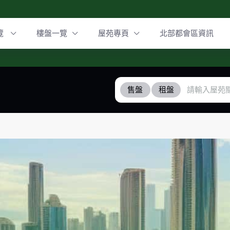
覽
樓盤一覽
屋苑專頁
北部都會區資訊
售盤
租盤