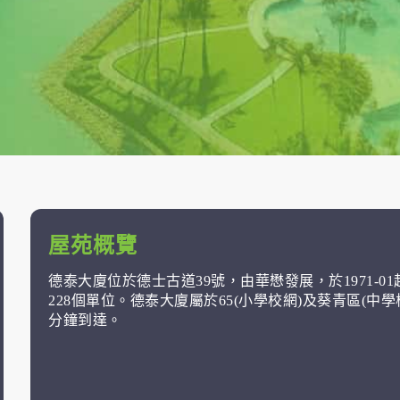
屋苑概覽
德泰大廈位於德士古道39號，由華懋發展，於1971-
228個單位。德泰大廈屬於65(小學校網)及葵青區(中
分鐘到達。