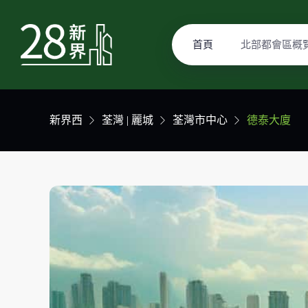
首頁
北部都會區概
新界西
荃灣 | 麗城
荃灣市中心
德泰大廈