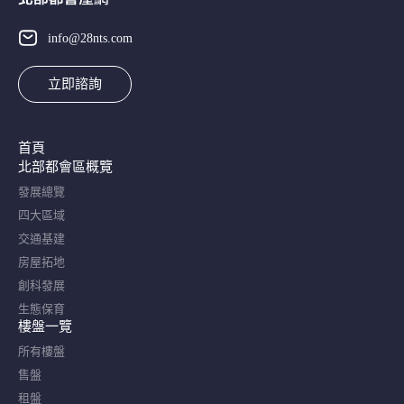
info@28nts.com
立即諮詢
首頁
北部都會區概覽​
發展總覽
四大區域
交通基建
房屋拓地
創科發展
生態保育
樓盤一覽
所有樓盤
售盤
租盤