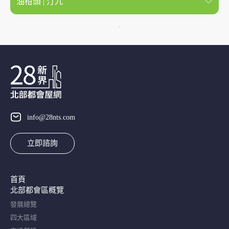
油柑頭 | 汀九
info@28nts.com
立即諮詢
首頁
北部都會區概覽​
發展總覽
四大區域