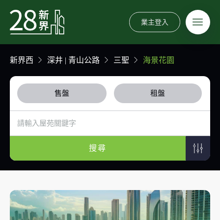
業主登入
新界西
深井 | 青山公路
三聖
海景花園
售盤
租盤
搜尋