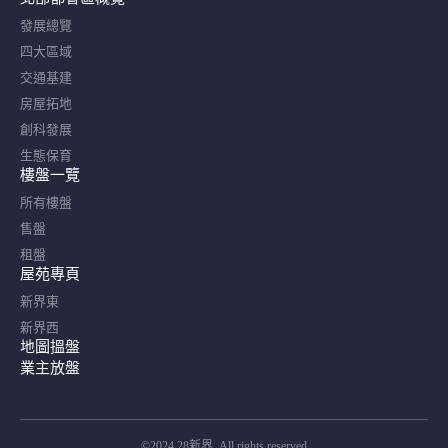
發展總覽
四大區域
交通基建
房屋拓地
創科發展
生態保育
樓盤一覽
所有樓盤
售盤
租盤
屋苑專頁
新界東
新界西
地圖搵盤
業主放盤
©2024 28新界. All rights reserved