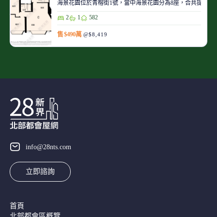
海景花園位於青榕街1號，當中海景花園分為8座，合共提供672
2
1
582
售 $490萬
@$8,419
info@28nts.com
立即諮詢
首頁
北部都會區概覽​