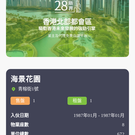
海景花園
青榕街1號
售盤
1
租盤
1
入伙日期
1987年01月 - 1987年01月
物業座數
8
單位總數
672