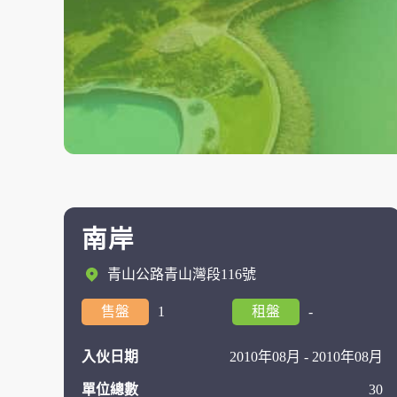
南岸
青山公路青山灣段116號
售盤
1
租盤
-
入伙日期
2010年08月 - 2010年08月
單位總數
30