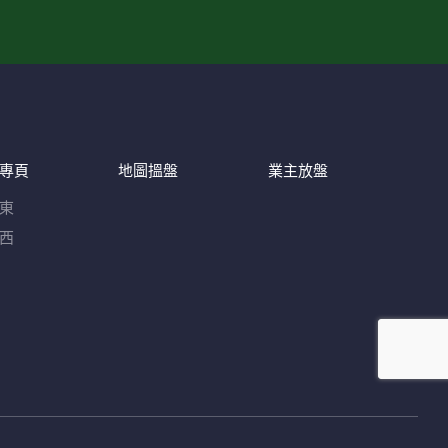
專頁
地圖搵盤
業主放盤
東
西