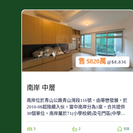
售 $820萬
@$8,836
南岸 中層
南岸位於青山公路青山灣段116號，由華懋發展，於
2010-08起陸續入伙。當中南岸分為1座，合共提供
30個單位。南岸屬於71(小學校網)及屯門區(中學校
網)。
3
2
928