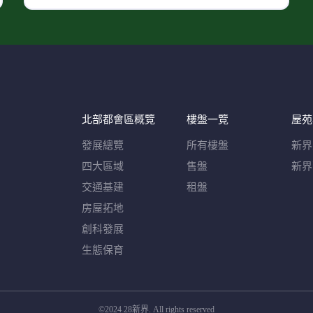
北部都會區概覽​
樓盤一覽
屋苑
發展總覽
所有樓盤
新界
四大區域
售盤
新界
交通基建
租盤
房屋拓地
創科發展
生態保育
©2024 28新界. All rights reserved