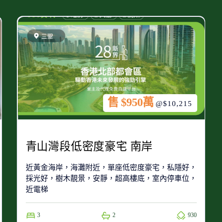
售 $950萬
@$10,215
青山灣段低密度豪宅 南岸
近黃金海岸，海灘附近，單座低密度豪宅，私隱好，
採光好，樹木靚景，安靜，超高樓底，室內停車位，
近電梯
3
2
930