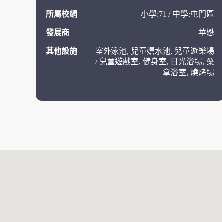
所屬校網
小學:71 / 中學:屯門區
發展商
華懋
其他設施
室外泳池, 兒童嬉水池, 兒童遊樂場
/ 兒童遊戲室, 健身室, 日光浴場, 桑
拿浴室, 燒烤場