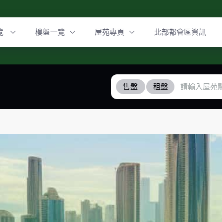
覽
樓盤一覽
屋苑專頁
北部都會區資訊
售盤
租盤