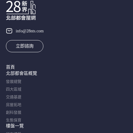
info@28nts.com
立即諮詢
首頁
北部都會區概覽​
發展總覽
四大區域
交通基建
房屋拓地
創科發展
生態保育
樓盤一覽