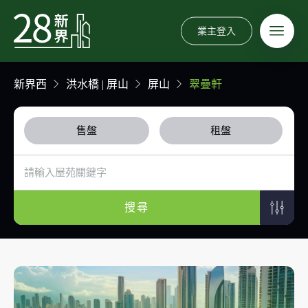
業主登入
新界西
洪水橋 | 屏山
屏山
翠疊軒
售盤
租盤
搜尋