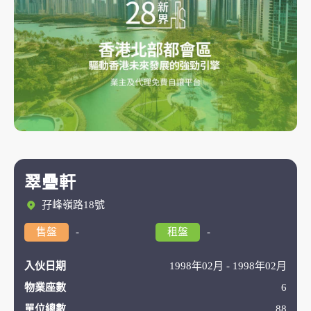
翠疊軒
孖峰嶺路18號
售盤
-
租盤
-
入伙日期
1998年02月 - 1998年02月
物業座數
6
單位總數
88