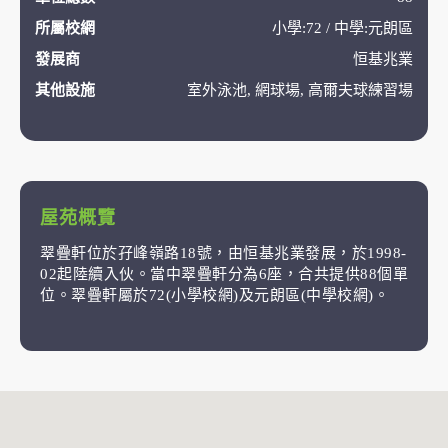
所屬校網
小學:72 / 中學:元朗區
發展商
恒基兆業
其他設施
室外泳池, 網球場, 高爾夫球練習場
屋苑概覽
翠疊軒位於孖峰嶺路18號，由恒基兆業發展，於1998-
02起陸續入伙。當中翠疊軒分為6座，合共提供88個單
位。翠疊軒屬於72(小學校網)及元朗區(中學校網)。