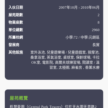
入伙日期
2007年10月 - 2010年06月
屋苑期數
2
物業座數
8
單位總數
2960
所屬校網
小學:72 / 中學:元朗區
發展商
長實
其他設施
室外泳池, 兒童遊樂場 / 兒童遊戲室, 按摩池,
桑拿浴室, 蒸氣浴室, 桌球室, 保齡球場, 卡拉
OK室, 電影院, 高爾夫球練習場, 閱讀室 / 溫
習室, 太極圈, 麻雀房 , 香薰水療
屋苑概覽
栢慧豪園（Central Park Towers）位於天水圍天恩路2