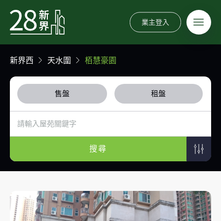
業主登入
新界西
天水圍
栢慧豪園
售盤
租盤
搜尋