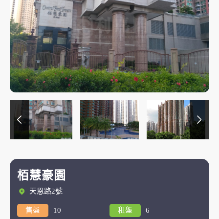
栢慧豪園
天恩路2號
售盤
10
租盤
6