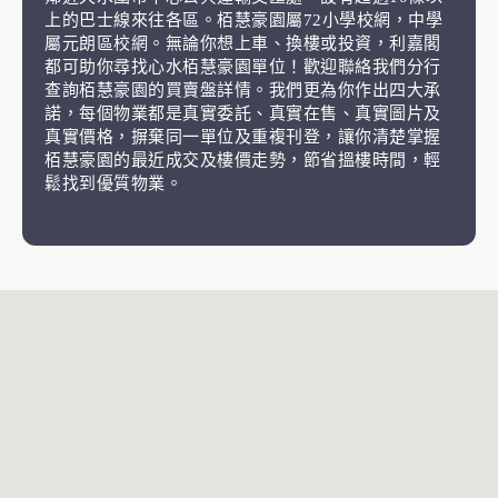
上的巴士線來往各區。栢慧豪園屬72小學校網，中學
屬元朗區校網。無論你想上車、換樓或投資，利嘉閣
都可助你尋找心水栢慧豪園單位！歡迎聯絡我們分行
查詢栢慧豪園的買賣盤詳情。我們更為你作出四大承
諾，每個物業都是真實委託、真實在售、真實圖片及
真實價格，摒棄同一單位及重複刊登，讓你清楚掌握
栢慧豪園的最近成交及樓價走勢，節省搵樓時間，輕
鬆找到優質物業。