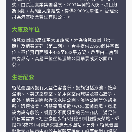
號，由長江實業集團發展，2007年開始入伙。項目分
為兩期，共8座大廈組成，提供2,960伙單位。 管理公
司為港基物業管理有限公司。
大廈及單位
栢慧豪園由8座住宅大廈組成，分為栢慧豪園（第一
期）及栢慧豪廷（第二期），合共提供2,960個住宅單
位。單位實用面積由455至832平方呎，戶型由二房到
四房都有，高層單位坐擁濕地公園翠景或天水圍市
貌。
生活配套
栢慧豪園內設有大型住客會所，設施包括泳池、按摩
浴池、、英式桌球室、多用途室內球場及攀石牆等。
此外，栢慧豪園鄰近天水圍公園、濕地公園等休憩場
所，環境優美。栢慧豪園鄰近+WOO嘉湖商場，商場
設內設有戲院、餐廳及不同類型的民生商店，滿足住
戶日常需求。栢慧豪園步行3分鐘即到輕鐵天榮站，乖
搭706或751可到達港鐵達天水圍站。另外，栢慧豪園
鄰近天水圍市中心公共運輸交匯處，設有超過10條以