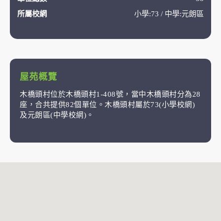
所屬校網
小學:73 / 中學:元朗區
屋苑概覽
木橋頭村位於木橋頭村1-408號，當中木橋頭村分為28
座，合共提供82個單位。木橋頭村屬於73(小學校網)
及元朗區(中學校網)。