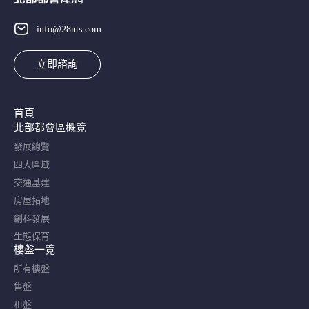
info@28nts.com
立即諮詢
首頁
北部都會區概覽​
發展總覽
四大區域
交通基建
房屋拓地
創科發展
生態保育
樓盤一覽
所有樓盤
售盤
租盤