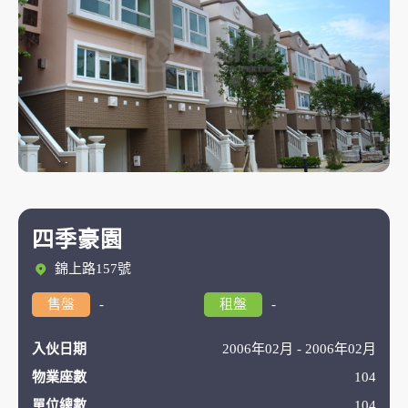
四季豪園
錦上路157號
售盤
-
租盤
-
入伙日期
2006年02月 - 2006年02月
物業座數
104
單位總數
104