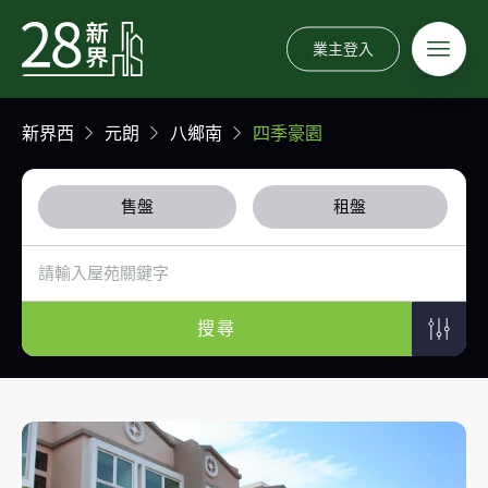
業主登入
新界西
元朗
八鄉南
四季豪園
售盤
租盤
搜尋