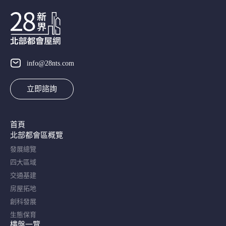
info@28nts.com
立即諮詢
首頁
北部都會區概覽​
發展總覽
四大區域
交通基建
房屋拓地
創科發展
生態保育
樓盤一覽