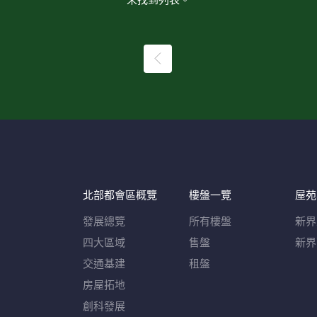
未找到列表。
北部都會區概覽​
樓盤一覽
屋苑
發展總覽
所有樓盤
新界
四大區域
售盤
新界
交通基建
租盤
房屋拓地
創科發展