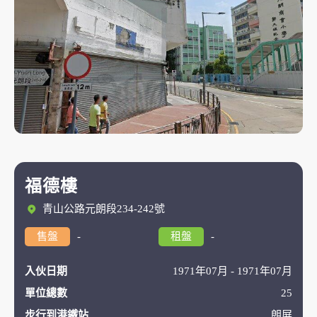
福德樓
青山公路元朗段234-242號
售盤
-
租盤
-
入伙日期
1971年07月 - 1971年07月
單位總數
25
步行到港鐵站
朗屏