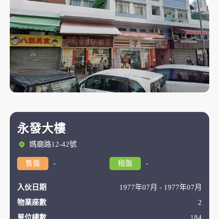
永發大樓
媽廟路12-42號
售盤
-
租盤
-
入伙日期
1977年07月 - 1977年07月
物業座數
2
單位總數
184