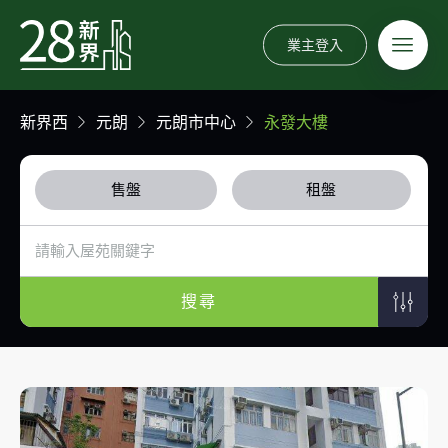
業主登入
新界西
元朗
元朗市中心
永發大樓
售盤
租盤
搜尋