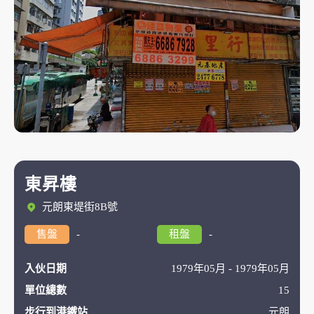
東昇樓
元朗東堤街8B號
售盤
-
租盤
-
入伙日期
1979年05月 - 1979年05月
單位總數
15
步行到港鐵站
元朗