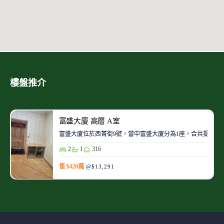
樓盤推介
富盛大廈 高層 A室
富盛大廈位於西菁街9號，當中富盛大廈分為1座，合共提供200
2
1
316
售 $420萬
@$13,291