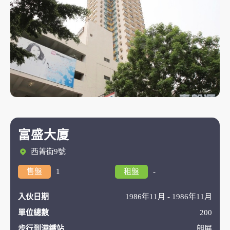
富盛大廈
西菁街9號
售盤
1
租盤
-
入伙日期
1986年11月 - 1986年11月
單位總數
200
步行到港鐵站
朗屏