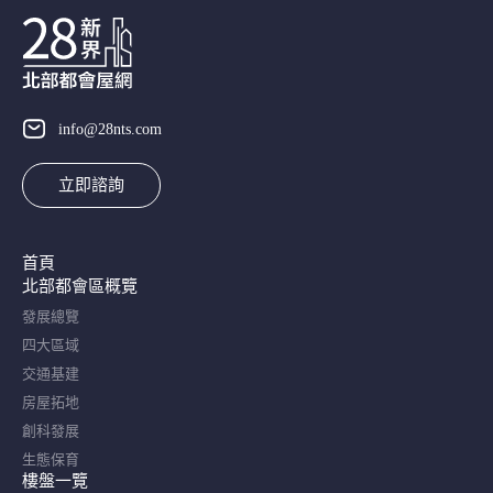
info@28nts.com
立即諮詢
首頁
北部都會區概覽​
發展總覽
四大區域
交通基建
房屋拓地
創科發展
生態保育
樓盤一覽