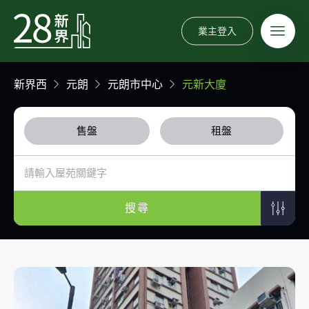
業主登入
新界西
元朗
元朗市中心
元新大廈
售盤
租盤
搜尋