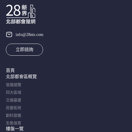
info@28nts.com
立即諮詢
首頁
北部都會區概覽​
發展總覽
四大區域
交通基建
房屋拓地
創科發展
生態保育
樓盤一覽