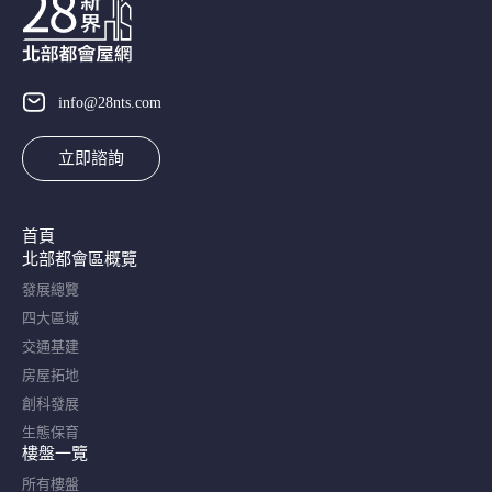
info@28nts.com
立即諮詢
首頁
北部都會區概覽​
發展總覽
四大區域
交通基建
房屋拓地
創科發展
生態保育
樓盤一覽
所有樓盤