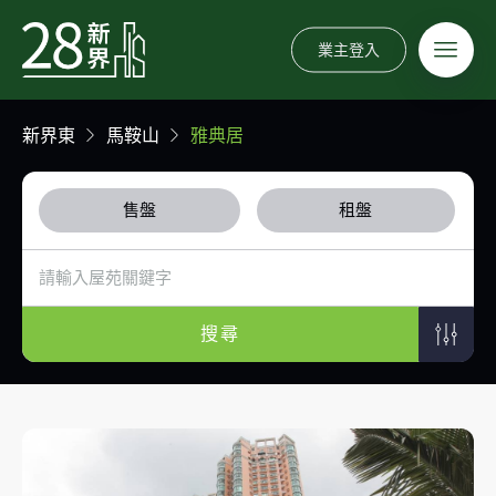
業主登入
新界東
馬鞍山
雅典居
售盤
租盤
搜尋