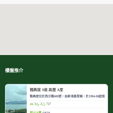
樓盤推介
雅典居 9座 高層 A室
雅典居位於西沙路600號，由新鴻基發展，於1994-08起陸續
3
2
727
租 $2.6萬
@$36