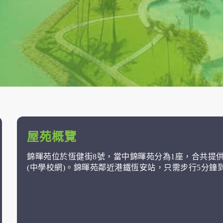
屋苑概覽
錦暉苑位於恆健街8號，當中錦暉苑分為1座，合共提供7
(中學校網)。錦暉苑鄰近港鐵恆安站，只需步行5分鐘