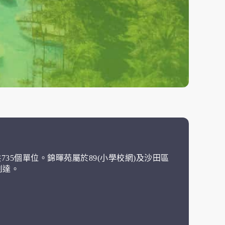
35個單位。錦暉苑屬於89(小學校網)及沙田區
到達。