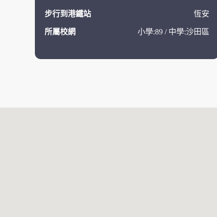
步行到港鐵站
恆安
所屬校網
小學:89 / 中學:沙田區