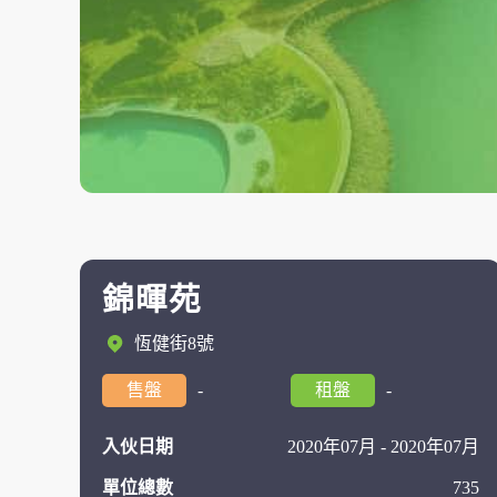
錦暉苑
恆健街8號
售盤
-
租盤
-
入伙日期
2020年07月 - 2020年07月
單位總數
735