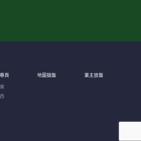
專頁
地圖搵盤
業主放盤
東
西