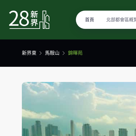
首頁
北部都會區概
新界東
馬鞍山
錦暉苑