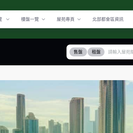
覽
樓盤一覽
屋苑專頁
北部都會區資訊
售盤
租盤