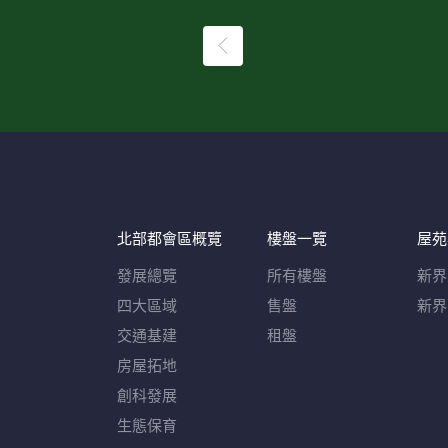
北部都會區概覽​
樓盤一覽
屋苑
發展總覽
所有樓盤
新界
四大區域
售盤
新界
交通基建
租盤
房屋拓地
創科發展
生態保育