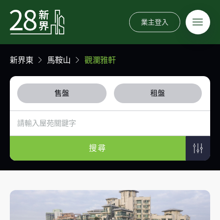
業主登入
新界東
馬鞍山
觀瀾雅軒
售盤
租盤
搜尋