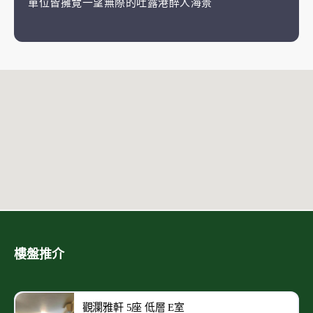
單位皆擁覽一望無際的吐露港醉人海景
樓盤推介
觀瀾雅軒 5座 低層 E室