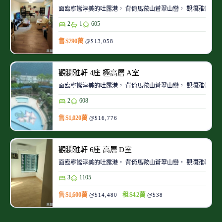
面臨寧謐淳美的吐露港， 背倚馬鞍山蒼翠山巒， 觀瀾雅軒臨
2
1
605
售 $790萬
@$13,058
觀瀾雅軒 4座 極高層 A室
面臨寧謐淳美的吐露港， 背倚馬鞍山蒼翠山巒， 觀瀾雅軒臨
2
608
售 $1,020萬
@$16,776
觀瀾雅軒 6座 高層 D室
面臨寧謐淳美的吐露港， 背倚馬鞍山蒼翠山巒， 觀瀾雅軒臨
3
1105
售 $1,600萬
租 $4.2萬
@$14,480
@$38