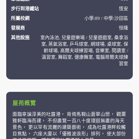
步行到港鐵站
恆安
所屬校網
小學:89 / 中學:沙田區
發展商
恒隆
其他設施
室內泳池, 兒童遊樂場 / 兒童遊戲室, 桑拿浴
室, 蒸氣浴室, 乒乓球室, 網球場, 桌球室, 保
齡球場, 高爾夫球練習場, 音樂室, 閱讀室 /
溫習室, 舞蹈室, 健康舞室, 電腦哥爾夫球練
習室
屋苑概覽
面臨寧謐淳美的吐露港， 背倚馬鞍山蒼翠山巒， 觀瀾
雅軒臨海而建， 不但盡覽一百八十度環迴無盡的海天
景色， 更以罕有流麗的建築藝術， 成為吐露港畔皎觸
目焦點， 六座大廈以「優雅波浪形」排列， 使大部份