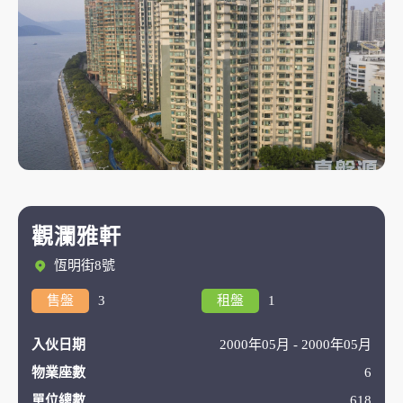
觀瀾雅軒
恆明街8號
售盤
3
租盤
1
入伙日期
2000年05月 - 2000年05月
物業座數
6
單位總數
618