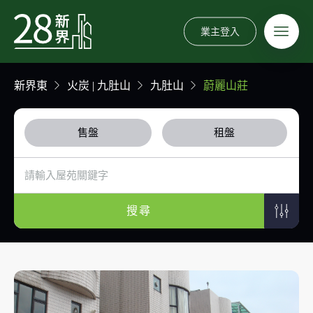
業主登入
新界東
火炭 | 九肚山
九肚山
蔚麗山莊
售盤
租盤
搜尋