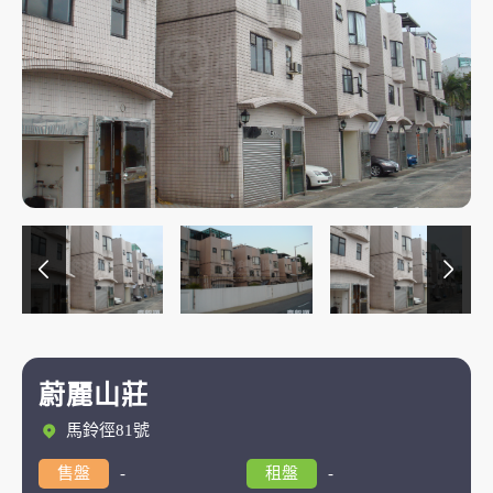
蔚麗山莊
馬鈴徑81號
售盤
-
租盤
-