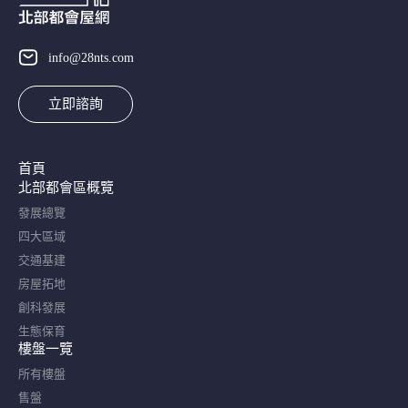
info@28nts.com
立即諮詢
首頁
北部都會區概覽​
發展總覽
四大區域
交通基建
房屋拓地
創科發展
生態保育
樓盤一覽
所有樓盤
售盤