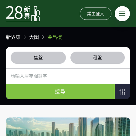
業主登入
新界東
大圍
金昌樓
售盤
租盤
搜尋