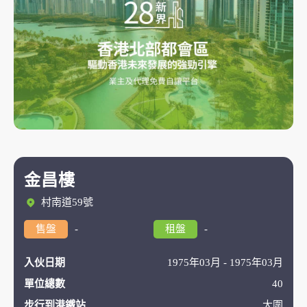
金昌樓
村南道59號
售盤
-
租盤
-
入伙日期
1975年03月 - 1975年03月
單位總數
40
步行到港鐵站
大圍