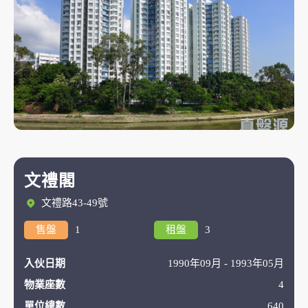
文禮閣
文禮路43-49號
售盤
1
租盤
3
入伙日期
1990年09月 - 1993年05月
物業座數
4
單位總數
640