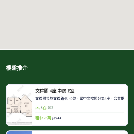
樓盤推介
文禮閣 4座 中層 E室
文禮閣位於文禮路43-49號，當中文禮閣分為4座，合共提供6
3
622
租 $2.75萬
@$44