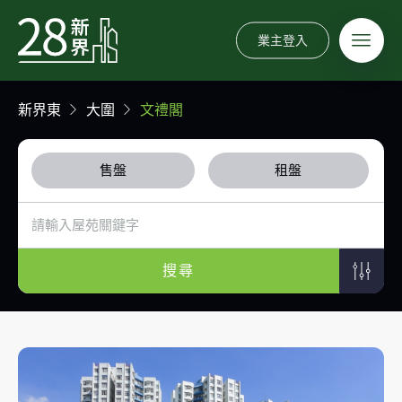
業主登入
新界東
大圍
文禮閣
售盤
租盤
搜尋