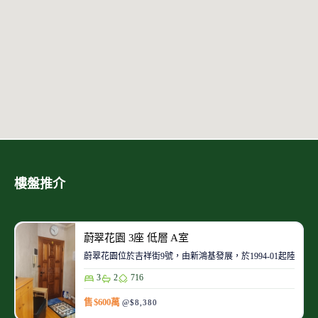
樓盤推介
蔚翠花園 3座 低層 A室
蔚翠花園位於吉祥街9號，由新鴻基發展，於1994-01起陸續
3
2
716
售 $600萬
@$8,380