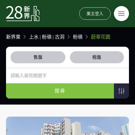
業主登入
新界東
上水 | 粉嶺 | 古洞
粉嶺
蔚翠花園
售盤
租盤
搜尋