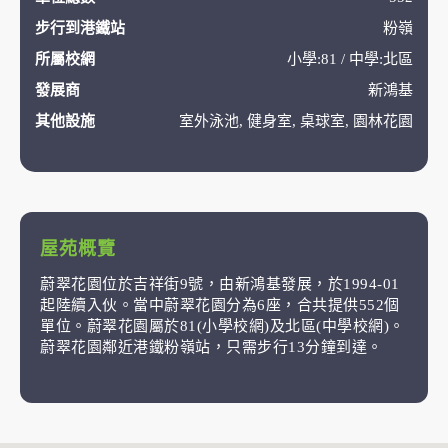
步行到港鐵站
粉嶺
所屬校網
小學:81 / 中學:北區
發展商
新鴻基
其他設施
室外泳池, 健身室, 桌球室, 園林花園
屋苑概覽
蔚翠花園位於吉祥街9號，由新鴻基發展，於1994-01
起陸續入伙。當中蔚翠花園分為6座，合共提供552個
單位。蔚翠花園屬於81(小學校網)及北區(中學校網)。
蔚翠花園鄰近港鐵粉嶺站，只需步行13分鐘到達。