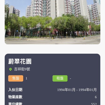
蔚翠花園
吉祥街9號
售盤
1
租盤
-
入伙日期
1994年01月 - 1994年01月
物業座數
6
單位總數
552